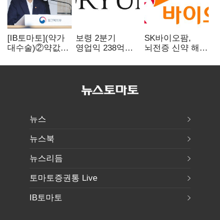
[IB토마토](약가
보령 2분기
SK바이오팜,
대수술)②약값
영업익 238억…
뇌전증 신약 해외
깎이자 R&D부터
전년 대비 6.2%↓
흥행 발판…
축소…제약업계
차세대 신약 개발
비상경영 돌입
속도
뉴스
뉴스북
뉴스리듬
토마토증권통 Live
IB토마토