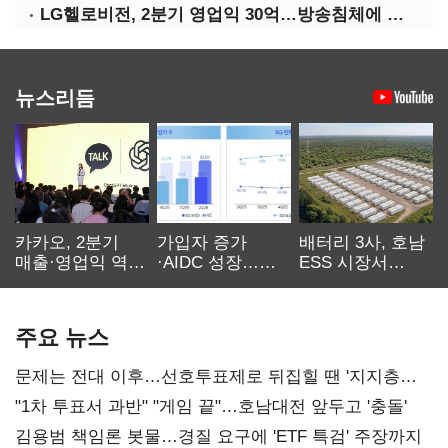
LG헬로비전, 2분기 영업익 30억…방송침체에 교육용 단말 시장도 축소
뉴스리듬
카카오, 2분기
가입자 증가
배터리 3사, 호남
매출·영업익 역대
·AIDC 성장…
ESS 시장서
최대…에이전트
SKT 2분기 성장
‘격돌’
AI 수익화 관건
본궤도
주요 뉴스
문제는 전대 이후…선호투표제로 뒤집힐 땐 '지지층
불복'
"1차 투표서 과반" "게임 끝"…호남대전 앞두고 '충돌'
김용범 책임론 봇물…경질 요구에 'ETF 특검' 주장까지