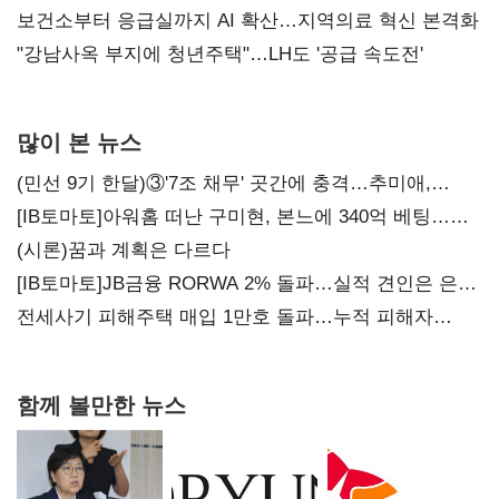
보건소부터 응급실까지 AI 확산…지역의료 혁신 본격화
"강남사옥 부지에 청년주택"…LH도 '공급 속도전'
많이 본 뉴스
(민선 9기 한달)③'7조 채무' 곳간에 충격…추미애,
20년만에 '비상재정' 선언 승부수
[IB토마토]아워홈 떠난 구미현, 본느에 340억 베팅…
가족 지배체제 구축
(시론)꿈과 계획은 다르다
[IB토마토]JB금융 RORWA 2% 돌파…실적 견인은 은행
아닌 캐피탈
전세사기 피해주택 매입 1만호 돌파…누적 피해자
4만278명
함께 볼만한 뉴스