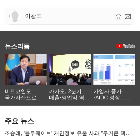
이광표
뉴스리듬
비트코인도
카카오, 2분기
가입자 증가
국가자산으로…'
매출·영업익 역대
·AIDC 성장…
보관·평가·처분'
최대…에이전트
SKT 2분기 성장
기준은 숙제
AI 수익화 관건
본궤도
주요 뉴스
조승래, '블루웨이브' 개인정보 유출 사과 "무거운 책임