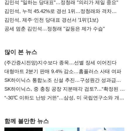
통감"
김민석 "일하는 당대표"…정청래 "의리가 제일 중요"
김민석, 누적 45.42%로 경선 1위…정청래와 격차
0.86%p(2보)
김민석, 제주·인천 당대표 경선서 '1위'(1보)
공세 멈춘 김민석…정청래 "갈등은 제가 수습"
많이 본 뉴스
(주간증시전망)지수보다 종목…선별 장세 이어진다
대형마트 2분기 판매 9.4% 감소…홈플러스 사태 여파
SK하이닉스 통합노조 신설 추진…구성원간 성과급
불만 확산
SK하이닉스, 중 충칭 공장 지분매각 검토?…“확정된 바
없어”
“-30℃ 이하도 난방 거뜬”…삼성, 미 국립연구소와 개발
협력
함께 볼만한 뉴스