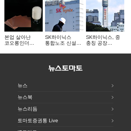
본업 살아난
SK하이닉스
SK하이닉스, 중
코오롱인더
통합노조 신설
충칭 공장
·HS효성…AI·
추진…구성원간
지분매각
배터리 소재로
성과급 불만 확산
검토?…“확정된
보폭 확대
바 없어”
뉴스
뉴스북
뉴스리듬
토마토증권통 Live