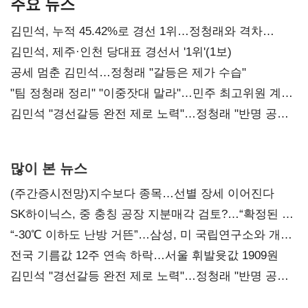
주요 뉴스
김민석, 누적 45.42%로 경선 1위…정청래와 격차
0.86%p(2보)
김민석, 제주·인천 당대표 경선서 '1위'(1보)
공세 멈춘 김민석…정청래 "갈등은 제가 수습"
"팀 정청래 정리" "이중잣대 말라"…민주 최고위원 계파
다툼 격화
김민석 "경선갈등 완전 제로 노력"…정청래 "반명 공세
사과부터"
많이 본 뉴스
(주간증시전망)지수보다 종목…선별 장세 이어진다
SK하이닉스, 중 충칭 공장 지분매각 검토?…“확정된 바
없어”
“-30℃ 이하도 난방 거뜬”…삼성, 미 국립연구소와 개발
협력
전국 기름값 12주 연속 하락…서울 휘발윳값 1909원
김민석 "경선갈등 완전 제로 노력"…정청래 "반명 공세
사과부터"