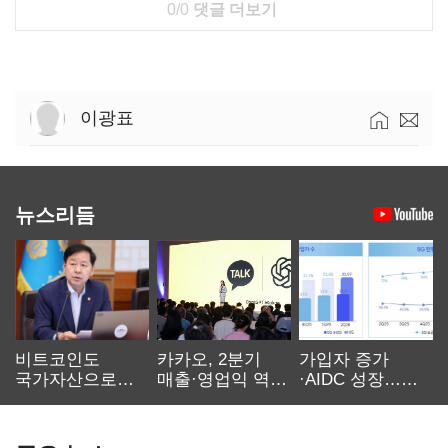
0/0
댓글 더보기
이광표
뉴스리듬
비트코인도
카카오, 2분기
가입자 증가
국가자산으로…'
매출·영업익 역대
·AIDC 성장…
보관·평가·처분'
최대…에이전트
SKT 2분기 성장
기준은 숙제
AI 수익화 관건
본궤도