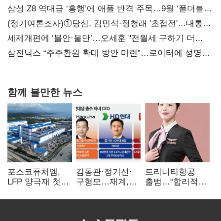
삼성 Z8 역대급 ‘흥행’에 애플 반격 주목…9월 ‘폴더블
대전’
(정기여론조사)①당심, 김민석·정청래 '초접전'…대통령
지지도 '50% 아래로'(종합)
세제개편에 ‘불안·불만’…오세훈 "전월세 구하기 더
힘들어질 것"
삼전닉스 “주주환원 확대 방안 마련”…로이터에 성명
보내
함께 볼만한 뉴스
포스코퓨처엠,
김동관·정기선·
트리니티항공
LFP 양극재 첫
구형모…재계,
출범…“합리적
대규모 공급…
1980년대생
가격·기대 이상
ESS 시장 공략
전성시대
서비스로 승부”