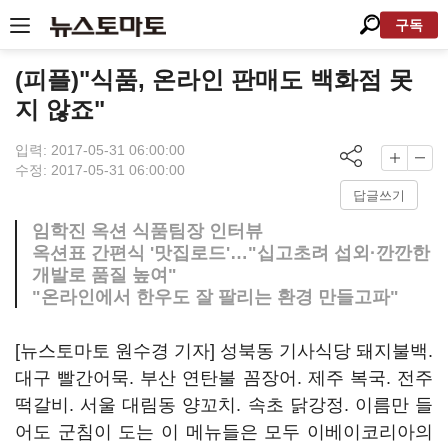
구독
(피플)"식품, 온라인 판매도 백화점 못
지 않죠"
입력: 2017-05-31 06:00:00
수정: 2017-05-31 06:00:00
답글쓰기
임학진 옥션 식품팀장 인터뷰
옥션표 간편식 '맛집로드'…"십고초려 섭외·깐깐한
개발로 품질 높여"
"온라인에서 한우도 잘 팔리는 환경 만들고파"
[뉴스토마토 원수경 기자] 성북동 기사식당 돼지불백.
대구 빨간어묵. 부산 연탄불 꼼장어. 제주 복국. 전주
떡갈비. 서울 대림동 양꼬치. 속초 닭강정. 이름만 들
어도 군침이 도는 이 메뉴들은 모두 이베이코리아의