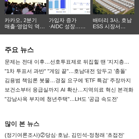
카카오, 2분기
가입자 증가
배터리 3사, 호남
매출·영업익 역대
·AIDC 성장…
ESS 시장서
최대…에이전트
SKT 2분기 성장
‘격돌’
AI 수익화 관건
본궤도
주요 뉴스
문제는 전대 이후…선호투표제로 뒤집힐 땐 '지지층
불복'
"1차 투표서 과반" "게임 끝"…호남대전 앞두고 '충돌'
김용범 책임론 봇물…경질 요구에 'ETF 특검' 주장까지
보건소부터 응급실까지 AI 확산…지역의료 혁신 본격화
"강남사옥 부지에 청년주택"…LH도 '공급 속도전'
많이 본 뉴스
(정기여론조사)②당심·호남, 김민석-정청래 '초접전'