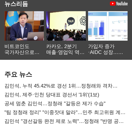
뉴스리듬
비트코인도
카카오, 2분기
가입자 증가
국가자산으로…'
매출·영업익 역대
·AIDC 성장…
보관·평가·처분'
최대…에이전트
SKT 2분기 성장
기준은 숙제
AI 수익화 관건
본궤도
주요 뉴스
김민석, 누적 45.42%로 경선 1위…정청래와 격차
0.86%p(2보)
김민석, 제주·인천 당대표 경선서 '1위'(1보)
공세 멈춘 김민석…정청래 "갈등은 제가 수습"
"팀 정청래 정리" "이중잣대 말라"…민주 최고위원 계파
다툼 격화
김민석 "경선갈등 완전 제로 노력"…정청래 "반명 공세
사과부터"