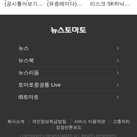
(공시톺아보기)
(유증레이다)
리스크·SK하닉
수주 공시, 왜
툴젠, 조달액
5% 급락에
바로 매출로
3분의 1 토막…
뒷걸음
잡히지 않을까
특허소송
비용부터 챙긴다
뉴스
뉴스북
뉴스리듬
토마토증권통 Live
IB토마토
회사소개
개인정보취급방침
서비스 이용약관
고충처리
정정반론보도
COPYRIGHT © NEWSTOMATO. ALL RIGHTS RESERVED.