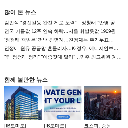
많이 본 뉴스
김민석 "경선갈등 완전 제로 노력"…정청래 "반명 공세
사과부터"
전국 기름값 12주 연속 하락…서울 휘발윳값 1909원
'정청래 책임론' 꺼낸 친명계…친청계는 추가투표
때리기
전쟁에 원유 공급망 흔들리자…K-정유, 에너지안보
핵심으로 재부상
"팀 정청래 정리" "이중잣대 말라"…민주 최고위원 계파
다툼 격화
함께 볼만한 뉴스
[IB토마토]
[IB토마토]
코스피, 중동