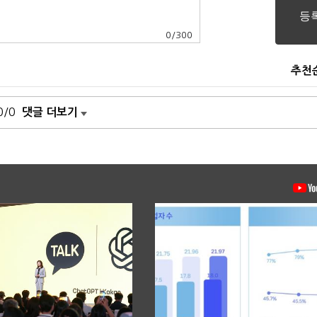
0
/
300
추천
0/0
댓글 더보기