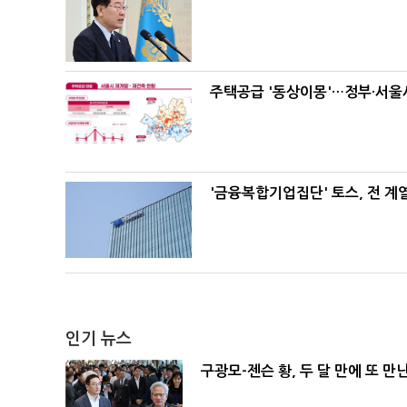
주택공급 '동상이몽'…정부·서울시
'금융복합기업집단' 토스, 전 
인기 뉴스
구광모-젠슨 황, 두 달 만에 또 만