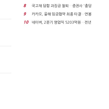
적극적 조사로 진...
8
국고채 담합 과징금 철퇴…증권사 '충당
금 폭탄' 우려...
9
카카오, 올해 임금협약 최종 타결…연봉
6.3% 인상·격려...
10
네이버, 2분기 영업익 5203억원…전년
비 0.2% 감소...