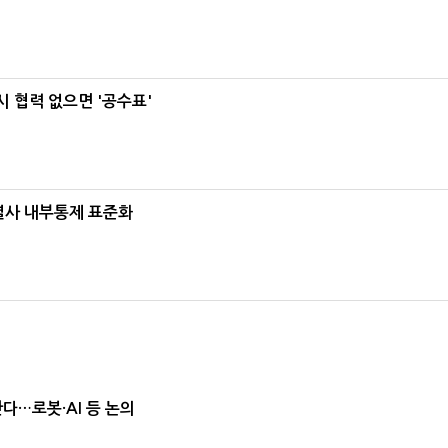
 협력 없으면 '공수표'
계열사 내부통제 표준화
난다…로봇·AI 등 논의