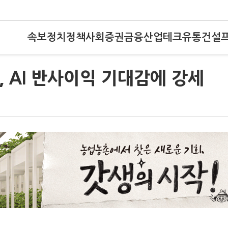
속보
정치
정책
사회
증권
금융
산업
테크
유통
건설
 AI 반사이익 기대감에 강세