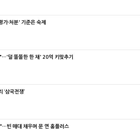
가·처분' 기준은 숙제
"…'덜 똘똘한 한 채' 20억 키맞추기
 ‘삼국전쟁’
요"…빈 매대 채우며 문 연 홈플러스