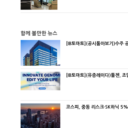
함께 볼만한 뉴스
[IB토마토](공시톺아보기)수주 
[IB토마토](유증레이다)툴젠, 
코스피, 중동 리스크·SK하닉 5