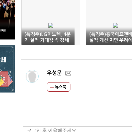
(특징주)LG이노텍, 4분
(특징주)흥국에프엔비
기 실적 기대감 속 강세
실적 개선 지연 우려
약세
우성문
뉴스북