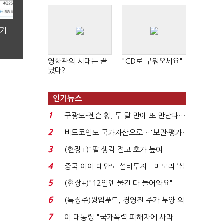
분기
영화관의 시대는 끝
"CD로 구워오세요"
났다?
인기뉴스
1
구광모-젠슨 황, 두 달 만에 또 만난다…
로봇·AI 등 논...
2
비트코인도 국가자산으로…'보관·평가·
처분' 기준은 ...
3
(현장+)"팔 생각 접고 호가 높여
요"…'덜 똘똘한 한 채' 20...
4
중국 이어 대만도 설비투자…메모리 ‘삼
국전쟁’
5
(현장+)"12일엔 물건 다 들어와요"…
빈 매대 채우며 문 연 ...
6
(특징주)윙입푸드, 경영진 주가 부양 의
지에 상한가...
7
이 대통령 "국가폭력 피해자에 사과…