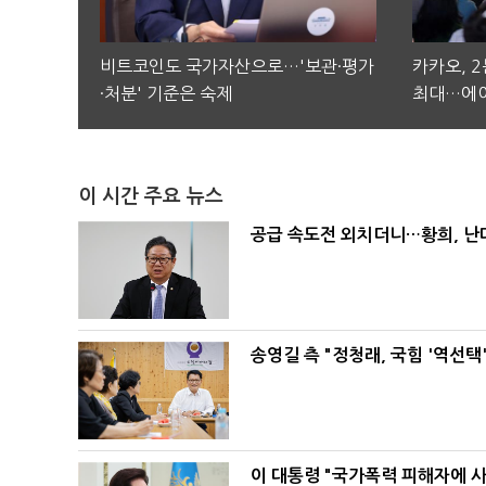
비트코인도 국가자산으로…'보관·평가
카카오, 
·처분' 기준은 숙제
최대…에이
이 시간 주요 뉴스
공급 속도전 외치더니…황희, 난
송영길 측 "정청래, 국힘 '역선
이 대통령 "국가폭력 피해자에 