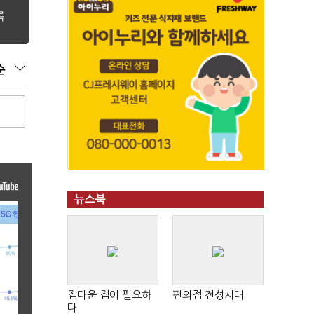
순
뉴스북
집다운 집이 필요하
편의점 전성시대
다