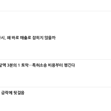
공시, 왜 바로 매출로 잡히지 않을까
조달액 3분의 1 토막…특허소송 비용부터 챙긴다
% 급락에 뒷걸음