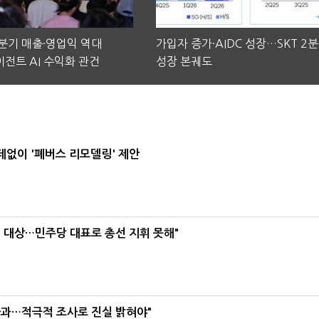
2분기 매출·영업익 역대
가입자 증가·AIDC 성장…SKT 2
전트 AI 수익화 관건
성장 본궤도
데없이 '폐버스 리모델링' 제안
택' 대상…민주당 대표로 총선 지휘 못해"
사과…적극적 조사로 진실 밝혀야"