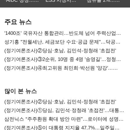
·AIDC 성장…
ESS 시장서
점유율 2%…
SKT 2분기 성장
‘격돌’
에이전트
본궤도
차별화가 관건
주요 뉴스
'1400조' 국유자산 통합관리…반도체 넘어 주력산업
구조혁신
성기홍 "전월세난, 세금보단 수요·공급 문제"…닥공
시사
(정기여론조사)②당심·호남, 김민석-정청래 '초접전'
(정기여론조사)③2순위, 10명 중 4명 '송영길'…정청래
'한 자릿수'
(정기여론조사)④최고위원 최민희·박선원 '양강'…
서미화·이성윤·임미애 뒤이어
많이 본 뉴스
(정기여론조사)②당심·호남, 김민석-정청래 '초접전'
(정기여론조사)①당심, 김민석·정청래 '초접전'…대통령
지지도 '50% 아래로'(종합)
삼전닉스 “주주환원 확대 방안 마련”…로이터에 성명
보내
(정기여론조사)⑤이 대통령 지지율 47.7%…일주일