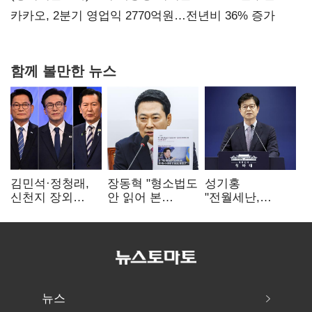
만에 다시 40%대
카카오, 2분기 영업익 2770억원…전년비 36% 증가
함께 볼만한 뉴스
김민석·정청래,
장동혁 "형소법도
성기홍
신천지 장외
안 읽어 본
"전월세난,
설전…송영길
대통령…빛의
세금보단 수요·
"호남 계몽 규탄"
속도로 무너질
공급 문제"…닥공
것"
시사
뉴스