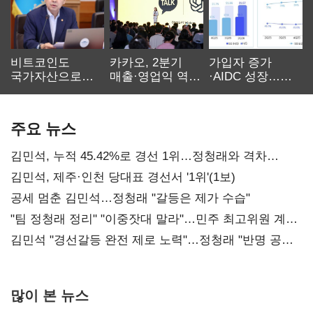
비트코인도
카카오, 2분기
가입자 증가
국가자산으로…'
매출·영업익 역대
·AIDC 성장…
보관·평가·처분'
최대…에이전트
SKT 2분기 성장
기준은 숙제
AI 수익화 관건
본궤도
주요 뉴스
김민석, 누적 45.42%로 경선 1위…정청래와 격차
0.86%p(2보)
김민석, 제주·인천 당대표 경선서 '1위'(1보)
공세 멈춘 김민석…정청래 "갈등은 제가 수습"
"팀 정청래 정리" "이중잣대 말라"…민주 최고위원 계파
다툼 격화
김민석 "경선갈등 완전 제로 노력"…정청래 "반명 공세
사과부터"
많이 본 뉴스