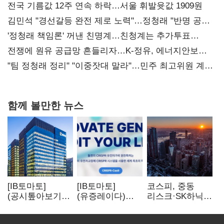
전국 기름값 12주 연속 하락…서울 휘발윳값 1909원
김민석 "경선갈등 완전 제로 노력"…정청래 "반명 공세
사과부터"
'정청래 책임론' 꺼낸 친명계…친청계는 추가투표
때리기
전쟁에 원유 공급망 흔들리자…K-정유, 에너지안보
핵심으로 재부상
"팀 정청래 정리" "이중잣대 말라"…민주 최고위원 계파
다툼 격화
함께 볼만한 뉴스
[IB토마토]
[IB토마토]
코스피, 중동
(공시톺아보기)
(유증레이다)
리스크·SK하닉
수주 공시, 왜
툴젠, 조달액
5% 급락에
바로 매출로
3분의 1 토막…
뒷걸음