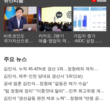
뉴스리듬
비트코인도
카카오, 2분기
가입자 증가
국가자산으로…'
매출·영업익 역대
·AIDC 성장…
보관·평가·처분'
최대…에이전트
SKT 2분기 성장
기준은 숙제
AI 수익화 관건
본궤도
주요 뉴스
김민석, 누적 45.42%로 경선 1위…정청래와 격차
0.86%p(2보)
김민석, 제주·인천 당대표 경선서 '1위'(1보)
공세 멈춘 김민석…정청래 "갈등은 제가 수습"
"팀 정청래 정리" "이중잣대 말라"…민주 최고위원 계파
다툼 격화
김민석 "경선갈등 완전 제로 노력"…정청래 "반명 공세
사과부터"