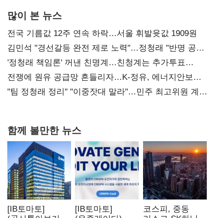
많이 본 뉴스
전국 기름값 12주 연속 하락…서울 휘발윳값 1909원
김민석 "경선갈등 완전 제로 노력"…정청래 "반명 공세
사과부터"
'정청래 책임론' 꺼낸 친명계…친청계는 추가투표
때리기
전쟁에 원유 공급망 흔들리자…K-정유, 에너지안보
핵심으로 재부상
"팀 정청래 정리" "이중잣대 말라"…민주 최고위원 계파
다툼 격화
함께 볼만한 뉴스
[IB토마토]
[IB토마토]
코스피, 중동