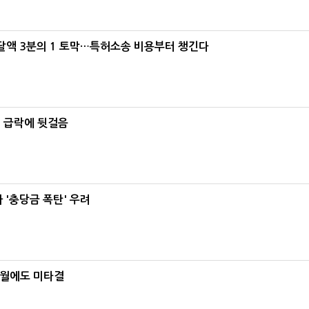
조달액 3분의 1 토막…특허소송 비용부터 챙긴다
% 급락에 뒷걸음
'충당금 폭탄' 우려
8월에도 미타결