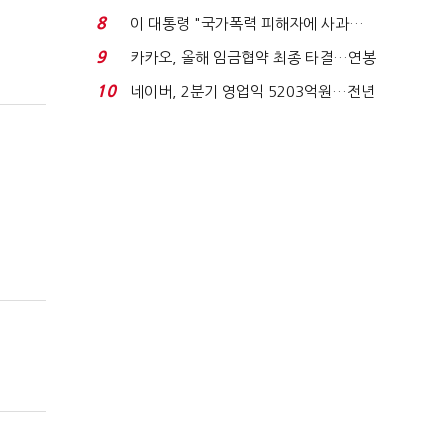
금 폭탄' 우려...
8
이 대통령 "국가폭력 피해자에 사과…
적극적 조사로 진...
9
카카오, 올해 임금협약 최종 타결…연봉
6.3% 인상·격려...
10
네이버, 2분기 영업익 5203억원…전년
비 0.2% 감소...