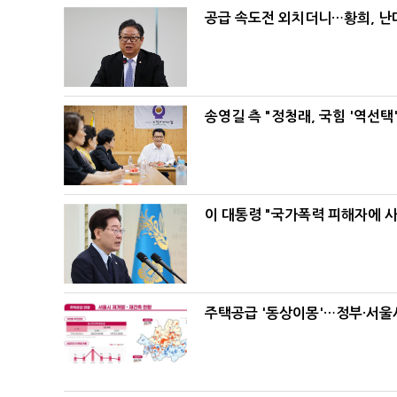
공급 속도전 외치더니…황희, 난
송영길 측 "정청래, 국힘 '역선
이 대통령 "국가폭력 피해자에 
주택공급 '동상이몽'…정부·서울시