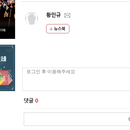
황민규
뉴스북
댓글
0