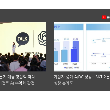
2분기 매출·영업익 역대
가입자 증가·AIDC 성장…SKT 2
전트 AI 수익화 관건
성장 본궤도