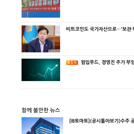
비트코인도 국가자산으로…'보관·평
윙입푸드, 경영진 주가 부
함께 볼만한 뉴스
[IB토마토](공시톺아보기)수주 