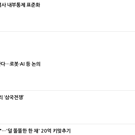
계열사 내부통제 표준화
난다…로봇·AI 등 논의
 ‘삼국전쟁’
"…'덜 똘똘한 한 채' 20억 키맞추기