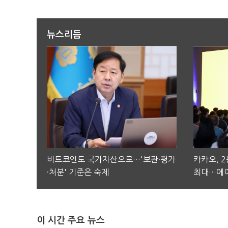
뉴스리듬
비트코인도 국가자산으로…'보관·평가
카카오, 
·처분' 기준은 숙제
최대…에이
이 시간 주요 뉴스