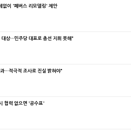
데없이 '폐버스 리모델링' 제안
택' 대상…민주당 대표로 총선 지휘 못해"
사과…적극적 조사로 진실 밝혀야"
 협력 없으면 '공수표'