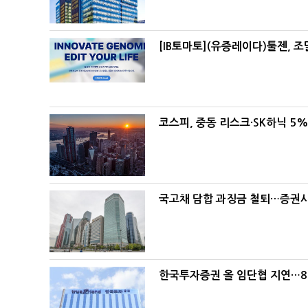
[IB토마토](유증레이다)툴젠, 
코스피, 중동 리스크·SK하닉 5
국고채 담합 과징금 철퇴…증권사 
한국투자증권 올 임단협 지연…