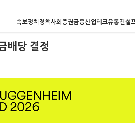
속보
정치
정책
사회
증권
금융
산업
테크
유통
건설
현금배당 결정