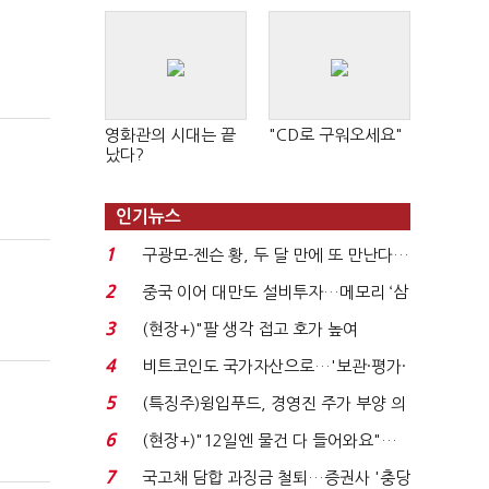
영화관의 시대는 끝
"CD로 구워오세요"
났다?
인기뉴스
1
구광모-젠슨 황, 두 달 만에 또 만난다…
로봇·AI 등 논...
2
중국 이어 대만도 설비투자…메모리 ‘삼
국전쟁’
3
(현장+)"팔 생각 접고 호가 높여
요"…'덜 똘똘한 한 채' 20...
4
비트코인도 국가자산으로…'보관·평가·
처분' 기준은 ...
5
(특징주)윙입푸드, 경영진 주가 부양 의
지에 상한가...
6
(현장+)"12일엔 물건 다 들어와요"…
빈 매대 채우며 문 연 ...
7
국고채 담합 과징금 철퇴…증권사 '충당