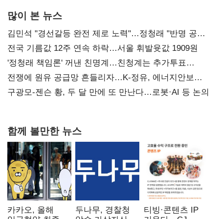
많이 본 뉴스
김민석 "경선갈등 완전 제로 노력"…정청래 "반명 공세
사과부터"
전국 기름값 12주 연속 하락…서울 휘발윳값 1909원
'정청래 책임론' 꺼낸 친명계…친청계는 추가투표
때리기
전쟁에 원유 공급망 흔들리자…K-정유, 에너지안보
핵심으로 재부상
구광모-젠슨 황, 두 달 만에 또 만난다…로봇·AI 등 논의
함께 볼만한 뉴스
카카오, 올해
두나무, 경찰청
티빙·콘텐츠 IP