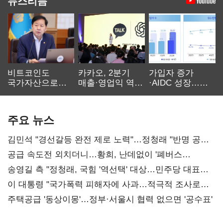
뉴스리듬
비트코인도
카카오, 2분기
가입자 증가
국가자산으로…'
매출·영업익 역대
·AIDC 성장…
보관·평가·처분'
최대…에이전트
SKT 2분기 성장
기준은 숙제
AI 수익화 관건
본궤도
주요 뉴스
김민석 "경선갈등 완전 제로 노력"…정청래 "반명 공세
사과부터"
공급 속도전 외치더니…황희, 난데없이 '폐버스
리모델링' 제안
송영길 측 "정청래, 국힘 '역선택' 대상…민주당 대표로
총선 지휘 못해"
이 대통령 "국가폭력 피해자에 사과…적극적 조사로
진실 밝혀야"
주택공급 '동상이몽'…정부·서울시 협력 없으면 '공수표'