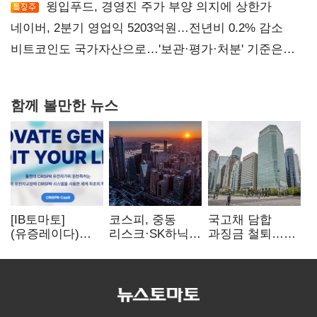
윙입푸드, 경영진 주가 부양 의지에 상한가
네이버, 2분기 영업익 5203억원…전년비 0.2% 감소
비트코인도 국가자산으로…'보관·평가·처분' 기준은
숙제
함께 볼만한 뉴스
[IB토마토]
코스피, 중동
국고채 담합
(유증레이다)
리스크·SK하닉
과징금 철퇴…
툴젠, 조달액
5% 급락에
증권사 '충당금
3분의 1 토막…
뒷걸음
폭탄' 우려
특허소송
비용부터 챙긴다