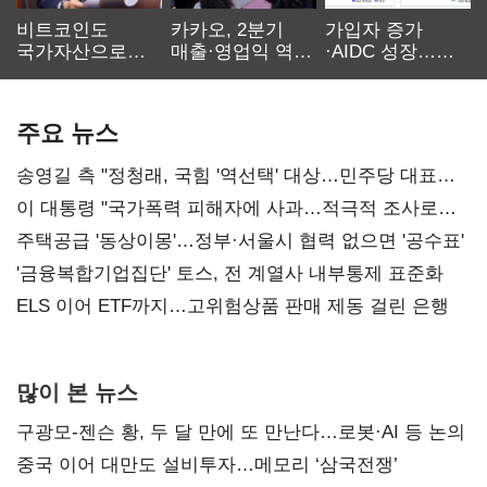
비트코인도
카카오, 2분기
가입자 증가
국가자산으로…'
매출·영업익 역대
·AIDC 성장…
보관·평가·처분'
최대…에이전트
SKT 2분기 성장
기준은 숙제
AI 수익화 관건
본궤도
주요 뉴스
송영길 측 "정청래, 국힘 '역선택' 대상…민주당 대표로
총선 지휘 못해"
이 대통령 "국가폭력 피해자에 사과…적극적 조사로
진실 밝혀야"
주택공급 '동상이몽'…정부·서울시 협력 없으면 '공수표'
'금융복합기업집단' 토스, 전 계열사 내부통제 표준화
ELS 이어 ETF까지…고위험상품 판매 제동 걸린 은행
많이 본 뉴스
구광모-젠슨 황, 두 달 만에 또 만난다…로봇·AI 등 논의
중국 이어 대만도 설비투자…메모리 ‘삼국전쟁’