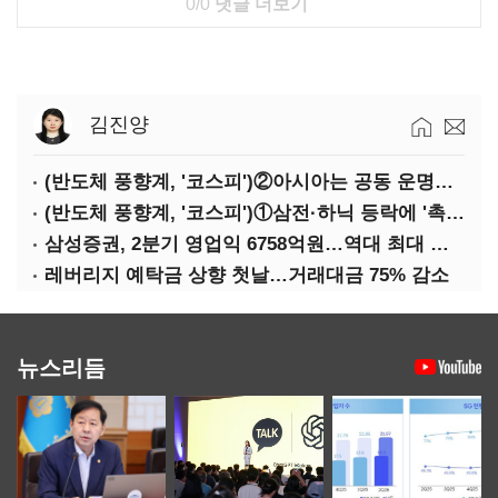
0/0
댓글 더보기
김진양
(반도체 풍향계, '코스피')②아시아는 공동 운명체?…일본·대만도 '동반 출렁'
(반도체 풍향계, '코스피')①삼전·하닉 등락에 '촉각'…코스피·나스닥 '한 몸'
삼성증권, 2분기 영업익 6758억원…역대 최대 경신
레버리지 예탁금 상향 첫날…거래대금 75% 감소
뉴스리듬