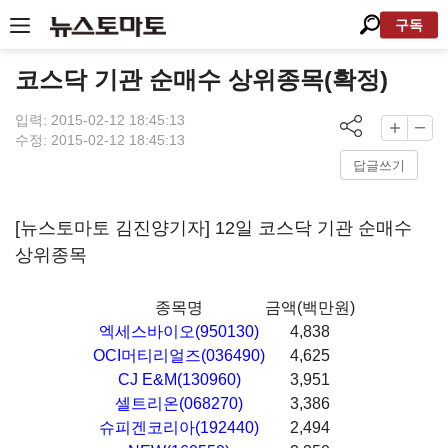
구독
코스닥 기관 순매수 상위종목(확정)
입력: 2015-02-12 18:45:13
수정: 2015-02-12 18:45:13
답글쓰기
[뉴스토마토 김진양기자] 12일 코스닥 기관 순매수
상위종목
종목명
금액(백만원)
엑세스바이오(950130)
4,838
OCI머티리얼즈(036490)
4,625
CJ E&M(130960)
3,951
셀트리온(068270)
3,386
슈피겐코리아(192440)
2,494