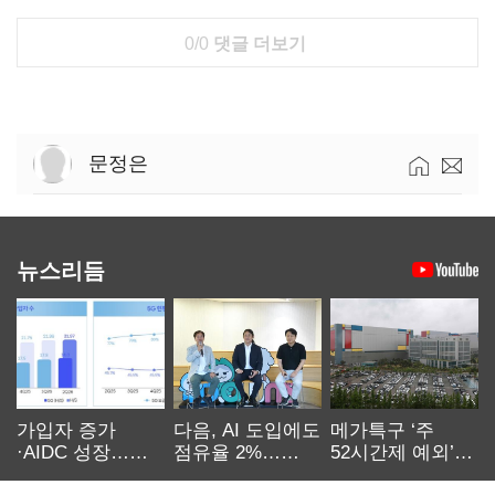
0/0
댓글 더보기
문정은
뉴스리듬
가입자 증가
다음, AI 도입에도
메가특구 ‘주
·AIDC 성장…
점유율 2%…
52시간제 예외’
SKT 2분기 성장
에이전트
고개…