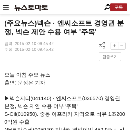
구독
(주요뉴스)넥슨 · 엔씨소프트 경영권 분
쟁, 넥슨 제안 수용 여부 '주목'
입력: 2015-02-10 09:45:42
수정: 2015-02-10 09:45:42
답글쓰기
오늘 아침 주요 뉴스
출연: 문정은 기자
▶
넥슨지티(041140)
·
엔씨소프트(036570)
경영권
분쟁, 넥슨 제안 수용 여부 '주목'
S-Oil(010950)
, 중동 아프리카 지역으로 석유 1조200
0억원 수출
NH투자증권(005940)
지난해 영업이익 459.9% ↑,
신