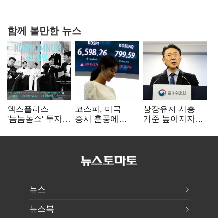
밖 격차 '유지'
함께 볼만한 뉴스
엑스플러스
코스피, 미국
상장유지 시총
'놈놈놈쇼' 투자…
증시 훈풍에
기준 높아지자…
엔터·K-뷰티
6500선 회복
실적 개선 기업도
시너지 확대
마감
'관리종목'
뉴스
뉴스북