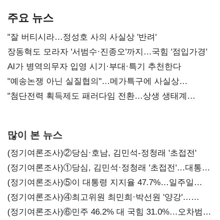
본궤도
차별화가 관건
반도체업계 촉각
주요 뉴스
"잘 버티시라…정성호 사의 사실상 '반려'
장동혁도 모라자 '서범수·진종오'까지…국힘 '점입가경'
AI가 병역의무자 입영 시기·부대·특기 추천한다
"예송논쟁 아닌 실질협의"…메가특구에 사실상
'노동유연화'
"첨단전력 획득제도 패러다임 전환…상생 생태계
조성해 대체불가 K-방산 도약"
많이 본 뉴스
(정기여론조사)②당심·호남, 김민석-정청래 '초접전'
(정기여론조사)①당심, 김민석·정청래 '초접전'…대통령
지지도 '50% 아래로'(종합)
(정기여론조사)⑤이 대통령 지지율 47.7%…일주일
만에 다시 40%대
(정기여론조사)④최고위원 최민희·박선원 '양강'…
서미화·이성윤·임미애 뒤이어
(정기여론조사)⑥민주 46.2% 대 국힘 31.0%…오차범위