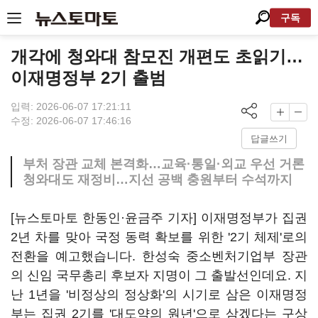
구독
개각에 청와대 참모진 개편도 초읽기…
이재명정부 2기 출범
입력: 2026-06-07 17:21:11
수정: 2026-06-07 17:46:16
답글쓰기
부처 장관 교체 본격화…교육·통일·외교 우선 거론
청와대도 재정비…지선 공백 충원부터 수석까지
[뉴스토마토 한동인·윤금주 기자] 이재명정부가 집권
2년 차를 맞아 국정 동력 확보를 위한 '2기 체제'로의
전환을 예고했습니다. 한성숙 중소벤처기업부 장관
의 신임 국무총리 후보자 지명이 그 출발선인데요. 지
난 1년을 '비정상의 정상화'의 시기로 삼은 이재명정
부는 집권 2기를 '대도약의 원년'으로 삼겠다는 구상