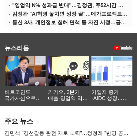
"영업익 N% 성과급 반대"…김정관, 주52시간 손질 예고
김정관 "AI혁명 놓치면 성장 끝"…메가프로젝트·메가특구 속도전
통신 3사, 개인정보 침해 면책 등 자진 시정…공정위 "이용자 권리 강화"
뉴스리듬
비트코인도
카카오, 2분기
가입자 증가
국가자산으로…'
매출·영업익 역대
·AIDC 성장…
보관·평가·처분'
최대…에이전트
SKT 2분기 성장
기준은 숙제
AI 수익화 관건
본궤도
주요 뉴스
김민석 "경선갈등 완전 제로 노력"…정청래 "반명 공세