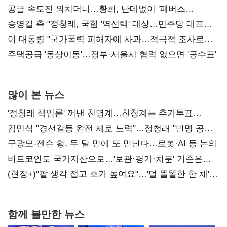
사과부터"
공급 속도전 외치더니…황희, 난데없이 '폐버스
리모델링' 제안
송영길 측 "정청래, 국힘 '역선택' 대상…민주당 대표로
총선 지휘 못해"
이 대통령 "국가폭력 피해자에 사과…적극적 조사로
진실 밝혀야"
주택공급 '동상이몽'…정부·서울시 협력 없으면 '공수표'
많이 본 뉴스
'정청래 책임론' 꺼낸 친명계…친청계는 추가투표
때리기
김민석 "경선갈등 완전 제로 노력"…정청래 "반명 공세
사과부터"
구광모-젠슨 황, 두 달 만에 또 만난다…로봇·AI 등 논의
비트코인도 국가자산으로…'보관·평가·처분' 기준은
숙제
(현장+)"팔 생각 접고 호가 높여요"…'덜 똘똘한 한 채'
20억 키맞추기
함께 볼만한 뉴스