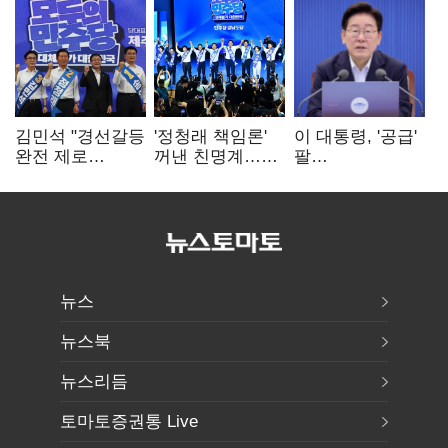
김민석 "경선갈등
'정청래 책임론'
이 대통령, '공급'
완전 제로
꺼낸 친명계…
팔
노력"…정청래
친청계는
걷어붙였는데…
"반명 공세
추가투표 때리기
여 내부선
사과부터"
'부동산
망언'(종합)
뉴스
뉴스북
뉴스리듬
토마토증권통 Live