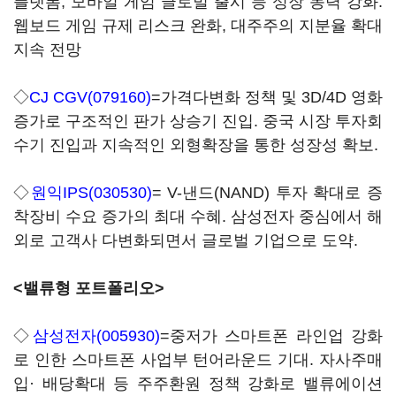
플랫폼, 모바일 게임 글로벌 출시 등 성장 동력 강화.
웹보드 게임 규제 리스크 완화, 대주주의 지분율 확대
지속 전망
◇
CJ CGV(079160)
=가격다변화 정책 및 3D/4D 영화
증가로 구조적인 판가 상승기 진입. 중국 시장 투자회
수기 진입과 지속적인 외형확장을 통한 성장성 확보.
◇
원익IPS(030530)
= V-낸드(NAND) 투자 확대로 증
착장비 수요 증가의 최대 수혜. 삼성전자 중심에서 해
외로 고객사 다변화되면서 글로벌 기업으로 도약.
<밸류형 포트폴리오>
◇
삼성전자(005930)
=중저가 스마트폰 라인업 강화
로 인한 스마트폰 사업부 턴어라운드 기대. 자사주매
입· 배당확대 등 주주환원 정책 강화로 밸류에이션