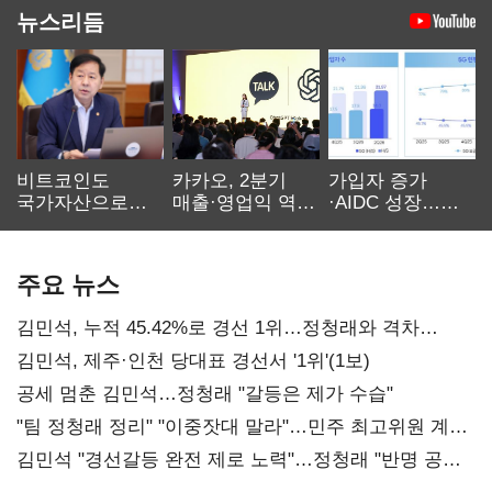
뉴스리듬
비트코인도
카카오, 2분기
가입자 증가
국가자산으로…'
매출·영업익 역대
·AIDC 성장…
보관·평가·처분'
최대…에이전트
SKT 2분기 성장
기준은 숙제
AI 수익화 관건
본궤도
주요 뉴스
김민석, 누적 45.42%로 경선 1위…정청래와 격차
0.86%p(2보)
김민석, 제주·인천 당대표 경선서 '1위'(1보)
공세 멈춘 김민석…정청래 "갈등은 제가 수습"
"팀 정청래 정리" "이중잣대 말라"…민주 최고위원 계파
다툼 격화
김민석 "경선갈등 완전 제로 노력"…정청래 "반명 공세