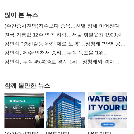
사과부터"
많이 본 뉴스
(주간증시전망)지수보다 종목…선별 장세 이어진다
전국 기름값 12주 연속 하락…서울 휘발윳값 1909원
김민석 "경선갈등 완전 제로 노력"…정청래 "반명 공세
사과부터"
김민석, 제주·인천서 승리…누적 득표율 '1위
탈환'(종합)
김민석, 누적 45.42%로 경선 1위…정청래와 격차
0.86%p(2보)
함께 볼만한 뉴스
(주간증시전망)
[IB토마토]
[IB토마토]