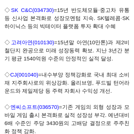
◇
SK C&C(034730)
=15년 반도체모듈·중고차 유통
등 신사업 본격화로 성장모멘텀 지속. SK텔레콤·SK
하이닉스 등의 빅테이터 플랫폼 투자 확대 수혜
◇
고려아연(010130)
=15년말 아연(10만톤)과 제2비
철단지 완공으로 미래 성장동력 확보. 지난 3년간 분
기 평균 1540억원 수준의 안정적인 실적 달성.
◇
CJ(001040)
=내수부양 정책강화로 국내 최대 소비
재 지주회사로의 위상강화. 올리브영, 푸드빌 턴어라
운드와 제일제당 등 주력 자회사 수익성 개선.
◇
엔씨소프트(036570)
=기존 게임의 외형 성장과 모
바일 게임 출시 본격화로 실적 성장성 부각. 예년대비
6배 수준인 주당 3430원의 고배당 결정으로 주주친
화 정책 강화.