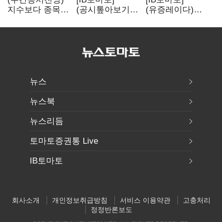
지수보다 종목…
(공시톺아보기)
(유증레이다)
선별 장세
수주 공시, 왜
툴젠, 조달액
이어진다
바로 매출로
3분의 1 토막…
잡히지 않을까
특허소송
비용부터 챙긴다
뉴스
뉴스북
뉴스리듬
토마토증권통 Live
IB토마토
회사소개
개인정보취급방침
서비스 이용약관
고충처리
정정반론보도