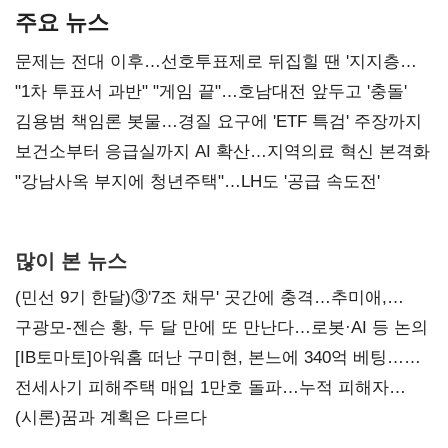
주요 뉴스
문제는 전대 이후…선호투표제로 뒤집힐 땐 '지지층
불복'
"1차 투표서 과반" "게임 끝"…호남대전 앞두고 '충돌'
김용범 책임론 봇물…경질 요구에 'ETF 특검' 주장까지
보건소부터 응급실까지 AI 확산…지역의료 혁신 본격화
"강남사옥 부지에 청년주택"…LH도 '공급 속도전'
많이 본 뉴스
(민선 9기 한달)③'7조 채무' 곳간에 충격…추미애,
20년만에 '비상재정' 선언 승부수
구광모-젠슨 황, 두 달 만에 또 만난다…로봇·AI 등 논의
[IB토마토]아워홈 떠난 구미현, 본느에 340억 베팅…
가족 지배체제 구축
전세사기 피해주택 매입 1만호 돌파…누적 피해자
4만278명
(시론)꿈과 계획은 다르다