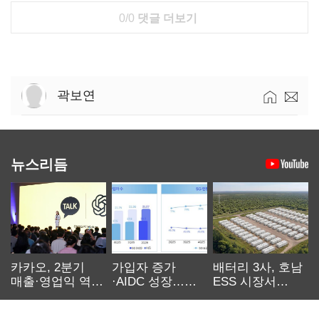
0/0
댓글 더보기
곽보연
뉴스리듬
카카오, 2분기
가입자 증가
배터리 3사, 호남
매출·영업익 역대
·AIDC 성장…
ESS 시장서
최대…에이전트
SKT 2분기 성장
‘격돌’
AI 수익화 관건
본궤도