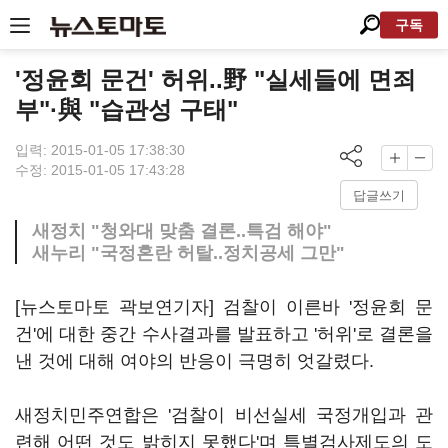
구독
'정윤회 문건' 허위..野 "실세들에 면죄
부"·與 "습관성 구태"
입력: 2015-01-05 17:38:30
수정: 2015-01-05 17:43:28
답글쓰기
새정치 "청와대 맞춤 결론..특검 해야"
새누리 "국정혼란 허탈..정치공세 그만"
[뉴스토마토 곽보연기자] 검찰이 이른바 '정윤회 문
건'에 대한 중간 수사결과를 발표하고 '허위'로 결론을
낸 것에 대해 여야의 반응이 극명히 엇갈렸다.
새정치민주연합은 '검찰이 비선실세 국정개입과 관
련해 어떤 것도 밝히지 못했다'며 특별검사제도의 도