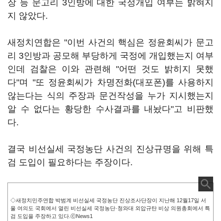
장 등 문고리 3인방에 대한 국정개입 여부는 밝혀지
지 않았다.
새정치연합은 "이번 사건의 핵심은 정윤회씨가 문고
리 3인방과 공모해 부당하게 국정에 개입했는지 여부
인데 검찰은 이와 관련해 "어떤 것도 밝히지 못했
다"며 "또 정윤회씨가 차명전화(대포폰)를 사용하지
않는다는 식의 주장과 문건작성을 누가 지시했는지
알 수 없다는 황당한 수사결과를 내놨다"고 비판했
다.
결국 비선실세 국정농단 사건의 진상규명을 위해 특
검 도입이 필요하다는 주장이다.
◇새정치민주연합 박범계 비선실세 국정농단 진상조사단장이 지난해 12월17일 서
울 여의도 국회에서 열린 비선실세 국정농단·청와대 외압규탄 비상 의원총회에서 특
검 도입을 주장하고 있다.ⓒNews1