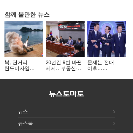
함께 볼만한 뉴스
북, 단거리
20년간 9번 바뀐
문제는 전대
탄도미사일
세제…부동산·
이후…
발사…안보실
상속세만
선호투표제로
"즉각 중단 촉구"
건드렸다
뒤집힐 땐
'지지층 불복'
뉴스
뉴스북