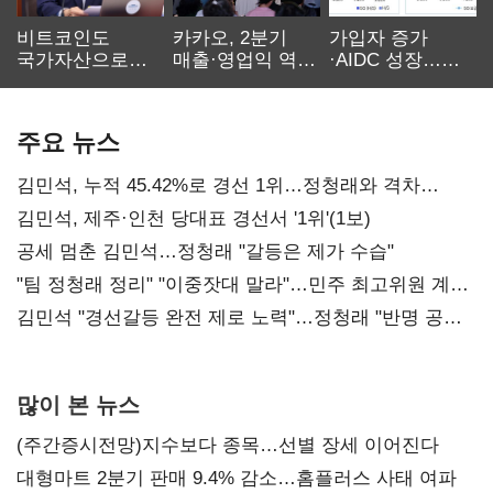
비트코인도
카카오, 2분기
가입자 증가
국가자산으로…'
매출·영업익 역대
·AIDC 성장…
보관·평가·처분'
최대…에이전트
SKT 2분기 성장
기준은 숙제
AI 수익화 관건
본궤도
주요 뉴스
김민석, 누적 45.42%로 경선 1위…정청래와 격차
0.86%p(2보)
김민석, 제주·인천 당대표 경선서 '1위'(1보)
공세 멈춘 김민석…정청래 "갈등은 제가 수습"
"팀 정청래 정리" "이중잣대 말라"…민주 최고위원 계파
다툼 격화
김민석 "경선갈등 완전 제로 노력"…정청래 "반명 공세
사과부터"
많이 본 뉴스
(주간증시전망)지수보다 종목…선별 장세 이어진다
대형마트 2분기 판매 9.4% 감소…홈플러스 사태 여파