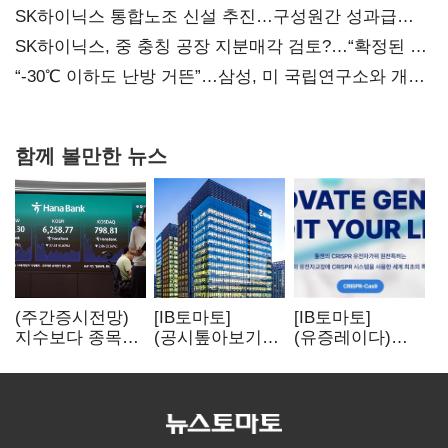
SK하이닉스 통합노조 신설 추진…구성원간 성과급
불만 확산
SK하이닉스, 중 충칭 공장 지분매각 검토?…“확정된 바
없어”
“-30℃ 이하도 난방 거뜬”…삼성, 미 국립연구소와 개발
협력
함께 볼만한 뉴스
(주간증시전망)
[IB토마토]
[IB토마토]
지수보다 종목…
(공시톺아보기)
(유증레이다)
선별 장세
수주 공시, 왜
툴젠, 조달액
이어진다
바로 매출로
3분의 1 토막…
잡히지 않을까
특허소송
비용부터 챙긴다