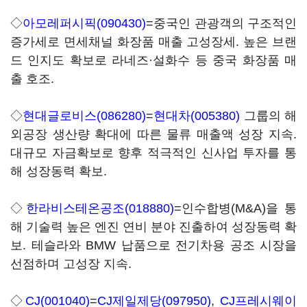
◇
아모레퍼시픽(090430)
=중국인 관광객의 구조적인
증가세로 면세채널 화장품 매출 고성장세. 높은 브랜
드 인지도 확보로 라네즈·설화수 등 중국 화장품 매
출 호조.
◇
현대글로비스(086280)
=
현대차(005380)
그룹의 해
외공장 생산량 확대에 따른 물류 매출액 성장 지속.
대규모 자금확보로 향후 적극적인 신사업 투자를 통
해 성장동력 확보.
◇
한라비스테온공조(018880)
=인수합병(M&A)을 통
해 기술력 높은 엔진 연비 분야 진출하여 성장동력 확
보. 테슬라와 BMW 납품으로 전기차용 공조 시장을
선점하며 고성장 지속.
◇
CJ(001040)
=
CJ제일제당(097950)
,
CJ프레시웨이