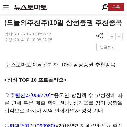
구독
(오늘의추천주)10일 삼성증권 추천종목
입력: 2014-10-10 08:22:05
수정: 2014-10-10 08:22:05
답글쓰기
[뉴스토마토 이혜진기자] 10일 삼성증권 추천종목
<삼성 TOP 10 포트폴리오>
◇
호텔신라(008770)
=중국인 방한객 수 고성장에 따
른 면세 부문 매출 확대 전망. 싱가포르 창이 공항을
시작으로 아시아 지역 면세사업자 성장 기대.
◇
현대백화점(069960)
=2016년까지 4곳의 신규 출점