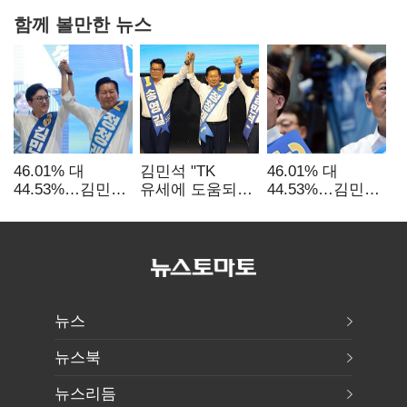
함께 볼만한 뉴스
46.01% 대
김민석 "TK
46.01% 대
44.53%…김민석·
유세에 도움되는
44.53%…김민석·
정청래
당대표"…정청래
정청래
'초박빙'(종합
"벌써 대표된 양
'초박빙'(종합)
2보)
당직 배분"
뉴스
뉴스북
뉴스리듬