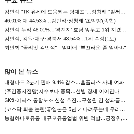
김민석 "TK 유세에 도움되는 당대표"…정청래 "벌써
대표된 양 당직 배분"
46.01% 대 44.53%…김민석·정청래 '초박빙'(종합)
김민석 누적 46.01%…'격전지' 호남 앞두고 1위 지켰다
(2보)
김민석, 강원·대구·경북서 48.54%…1위 수성(1보)
최민희 "골리앗 김민석"…임미애 "부끄러운 줄 알아야"
많이 본 뉴스
대형마트 2분기 판매 9.4% 감소…홈플러스 사태 여파
(주간증시전망)지수보다 종목…선별 장세 이어진다
SK하이닉스 통합노조 신설 추진…구성원 간 성과급
불만 확산
(코스닥 퇴출 논란)②일본은 5년 기다려주는데 우리는
당장 퇴출?…시간만으론 부족한 코스닥 구하기
농협하나로유통 대규모유통업법 위반 적발…공정위,
과징금 4억6200만원 부과