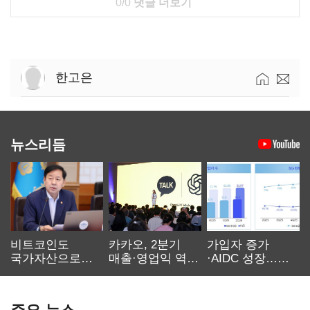
0/0
댓글 더보기
한고은
뉴스리듬
비트코인도
카카오, 2분기
가입자 증가
국가자산으로…'
매출·영업익 역대
·AIDC 성장…
보관·평가·처분'
최대…에이전트
SKT 2분기 성장
기준은 숙제
AI 수익화 관건
본궤도
주요 뉴스