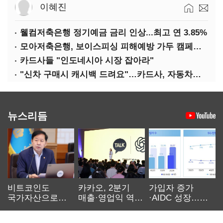
이혜진
웰컴저축은행 정기예금 금리 인상...최고 연 3.85%
모아저축은행, 보이스피싱 피해예방 가두 캠페인 실시
카드사들 "인도네시아 시장 잡아라"
"신차 구매시 캐시백 드려요"…카드사, 자동차금융 마케팅
뉴스리듬
비트코인도
카카오, 2분기
가입자 증가
국가자산으로…'
매출·영업익 역대
·AIDC 성장…
보관·평가·처분'
최대…에이전트
SKT 2분기 성장
기준은 숙제
AI 수익화 관건
본궤도