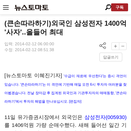
구독
(큰손따라하기)외국인 삼성전자 1400억
'사자'..올들어 최대
입력: 2014-02-12 06:00:00
수정: 2014-02-12 08:51:38
답글쓰기
[뉴스토마토 이혜진기자]
'수급이 재료에 우선한다'는 증시 격언이
있습니다. '큰손따라하기'는 이 격언에 기반해 매일 오전 6시 투자자 여러분을 찾
아뵙겠습니다. 전날 장마감 후 집계된 외국인과 기관투자자의 매매동향, '큰손따
라하기'에서 투자의 해법을 만나보십시오. [편집자]
11일 유가증권시장에서 외국인은
삼성전자(005930)
를 1406억원 가량 순매수했다. 새해 들어선 일간 기