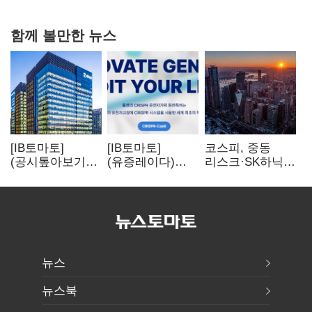
다툼 격화
함께 볼만한 뉴스
[IB토마토]
[IB토마토]
코스피, 중동
(공시톺아보기)
(유증레이다)
리스크·SK하닉
수주 공시, 왜
툴젠, 조달액
5% 급락에
바로 매출로
3분의 1 토막…
뒷걸음
잡히지 않을까
특허소송
비용부터 챙긴다
뉴스
뉴스북