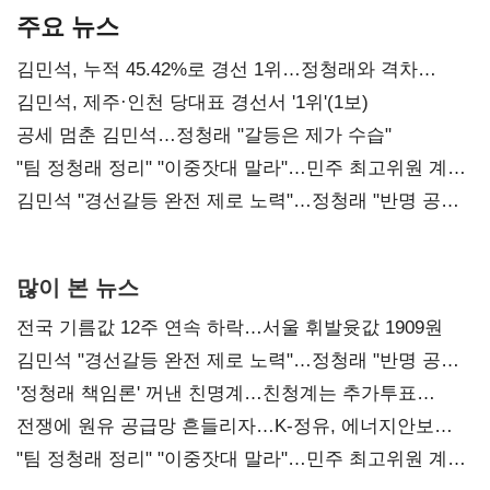
주요 뉴스
김민석, 누적 45.42%로 경선 1위…정청래와 격차
0.86%p(2보)
김민석, 제주·인천 당대표 경선서 '1위'(1보)
공세 멈춘 김민석…정청래 "갈등은 제가 수습"
"팀 정청래 정리" "이중잣대 말라"…민주 최고위원 계파
다툼 격화
김민석 "경선갈등 완전 제로 노력"…정청래 "반명 공세
사과부터"
많이 본 뉴스
전국 기름값 12주 연속 하락…서울 휘발윳값 1909원
김민석 "경선갈등 완전 제로 노력"…정청래 "반명 공세
사과부터"
'정청래 책임론' 꺼낸 친명계…친청계는 추가투표
때리기
전쟁에 원유 공급망 흔들리자…K-정유, 에너지안보
핵심으로 재부상
"팀 정청래 정리" "이중잣대 말라"…민주 최고위원 계파