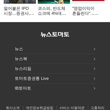
얼어붙은 IPO
코스피, 반도체
"영업이익이
시장…증권사,
쇼크에 4%대
흔들린다"…
하반기 '대어
급락…코스닥은
화학주, IFRS
전쟁' 기대
5거래일째 상승
18에 취약
뉴스
뉴스북
뉴스리듬
토마토증권통 Live
IB토마토
회사소개
개인정보취급방침
서비스 이용약관
고충처리