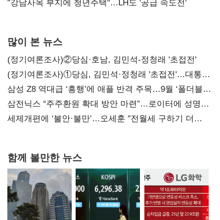
"강남사옥 부지에 청년주택"…LH도 '공급 속도전'
많이 본 뉴스
(정기여론조사)②당심·호남, 김민석-정청래 '초접전'
(정기여론조사)①당심, 김민석·정청래 '초접전'…대통령
지지도 '50% 아래로'(종합)
삼성 Z8 역대급 ‘흥행’에 애플 반격 주목…9월 ‘폴더블
대전’
삼전닉스 “주주환원 확대 방안 마련”…로이터에 성명
보내
세제개편에 ‘불안·불만’…오세훈 "전월세 구하기 더
힘들어질 것"
함께 볼만한 뉴스