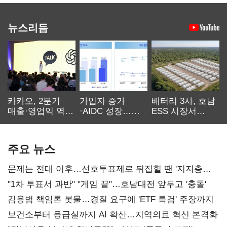
뉴스리듬
카카오, 2분기
가입자 증가
배터리 3사, 호남
매출·영업익 역대
·AIDC 성장…
ESS 시장서
최대…에이전트
SKT 2분기 성장
‘격돌’
AI 수익화 관건
본궤도
주요 뉴스
문제는 전대 이후…선호투표제로 뒤집힐 땐 '지지층
불복'
"1차 투표서 과반" "게임 끝"…호남대전 앞두고 '충돌'
김용범 책임론 봇물…경질 요구에 'ETF 특검' 주장까지
보건소부터 응급실까지 AI 확산…지역의료 혁신 본격화