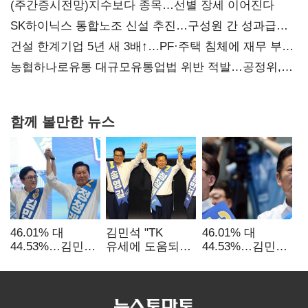
(주간증시전망)지수보다 종목…선별 장세 이어진다
SK하이닉스 통합노조 신설 추진…구성원 간 성과급
불만 확산
건설 한계기업 5년 새 3배↑…PF·주택 침체에 재무 부담
확대
농협하나로유통 대규모유통업법 위반 적발…공정위,
과징금 4억6200만원 부과
함께 볼만한 뉴스
46.01% 대
김민석 "TK
46.01% 대
44.53%…김민석·
유세에 도움되는
44.53%…김민석·
정청래
당대표"…정청래
정청래
'초박빙'(종합
"벌써 대표된 양
'초박빙'(종합)
2보)
당직 배분"