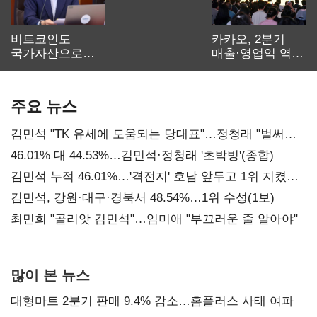
비트코인도
카카오, 2분기
국가자산으로…'
매출·영업익 역대
보관·평가·처분'
최대…에이전트
기준은 숙제
AI 수익화 관건
주요 뉴스
김민석 "TK 유세에 도움되는 당대표"…정청래 "벌써
대표된 양 당직 배분"
46.01% 대 44.53%…김민석·정청래 '초박빙'(종합)
김민석 누적 46.01%…'격전지' 호남 앞두고 1위 지켰다
(2보)
김민석, 강원·대구·경북서 48.54%…1위 수성(1보)
최민희 "골리앗 김민석"…임미애 "부끄러운 줄 알아야"
많이 본 뉴스
대형마트 2분기 판매 9.4% 감소…홈플러스 사태 여파