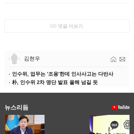
0/0
댓글 더보기
김현우
인수위, 업무는 '조용'한데 인사사고는 다반사
朴, 인수위 2차 명단 발표 올해 넘길 듯
뉴스리듬