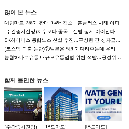
많이 본 뉴스
대형마트 2분기 판매 9.4% 감소…홈플러스 사태 여파
(주간증시전망)지수보다 종목…선별 장세 이어진다
SK하이닉스 통합노조 신설 추진…구성원 간 성과급
불만 확산
(코스닥 퇴출 논란)②일본은 5년 기다려주는데 우리는
당장 퇴출?…시간만으론 부족한 코스닥 구하기
농협하나로유통 대규모유통업법 위반 적발…공정위,
과징금 4억6200만원 부과
함께 볼만한 뉴스
(주간증시전망)
[IB토마토]
[IB토마토]