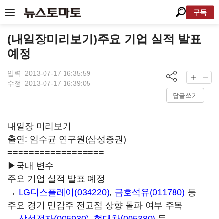
구독
(내일장미리보기)주요 기업 실적 발표
예정
입력: 2013-07-17 16:35:59
수정: 2013-07-17 16:39:05
답글쓰기
내일장 미리보기
출연: 임수균 연구원(삼성증권)
==================
▶국내 변수
주요 기업 실적 발표 예정
→
LG디스플레이(034220)
,
금호석유(011780)
등
주요 경기 민감주 전고점 상향 돌파 여부 주목
→
삼성전자(005930)
,
현대차(005380)
등