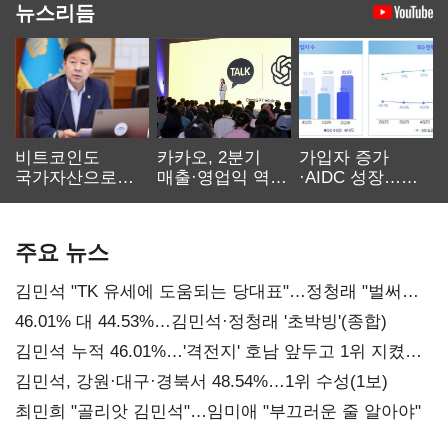
뉴스리듬
비트코인도
카카오, 2분기
가입자 증가
국가자산으로…'
매출·영업익 역대
·AIDC 성장…
보관·평가·처분'
최대…에이전트
SKT 2분기 성장
기준은 숙제
AI 수익화 관건
본궤도
주요 뉴스
김민석 "TK 유세에 도움되는 당대표"…정청래 "벌써
대표된 양 당직 배분"
46.01% 대 44.53%…김민석·정청래 '초박빙'(종합)
김민석 누적 46.01%…'격전지' 호남 앞두고 1위 지켰다
(2보)
김민석, 강원·대구·경북서 48.54%…1위 수성(1보)
최민희 "골리앗 김민석"…임미애 "부끄러운 줄 알아야"