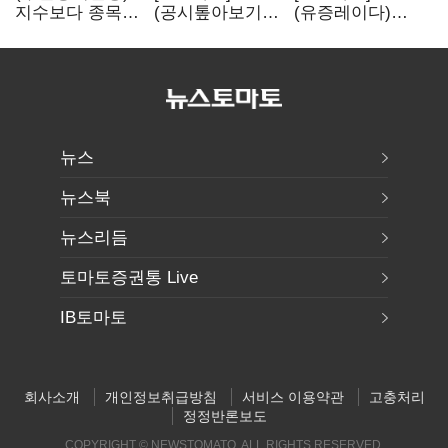
지수보다 종목…
(공시톺아보기)
(유증레이다)
선별 장세
수주 공시, 왜
툴젠, 조달액
이어진다
바로 매출로
3분의 1 토막…
잡히지 않을까
특허소송
비용부터 챙긴다
뉴스
뉴스북
뉴스리듬
토마토증권통 Live
IB토마토
회사소개
개인정보취급방침
서비스 이용약관
고충처리
정정반론보도
COPYRIGHT © NEWSTOMATO. ALL RIGHTS RESERVED.