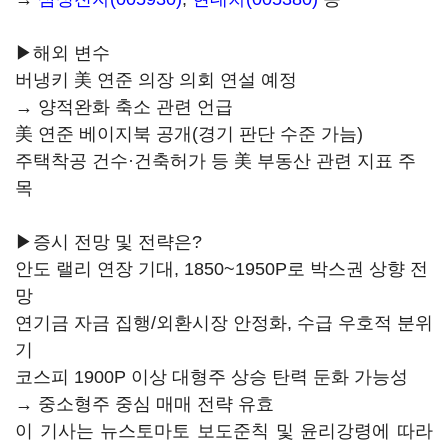
▶해외 변수
버냉키 美 연준 의장 의회 연설 예정
→ 양적완화 축소 관련 언급
美 연준 베이지북 공개(경기 판단 수준 가늠)
주택착공 건수·건축허가 등 美 부동산 관련 지표 주
목
▶증시 전망 및 전략은?
안도 랠리 연장 기대, 1850~1950P로 박스권 상향 전
망
연기금 자금 집행/외환시장 안정화, 수급 우호적 분위
기
코스피 1900P 이상 대형주 상승 탄력 둔화 가능성
→ 중소형주 중심 매매 전략 유효
이 기사는 뉴스토마토 보도준칙 및 윤리강령에 따라