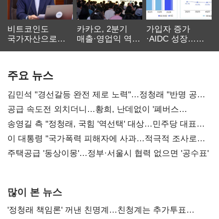
비트코인도
카카오, 2분기
가입자 증가
국가자산으로…'
매출·영업익 역대
·AIDC 성장…
보관·평가·처분'
최대…에이전트
SKT 2분기 성장
기준은 숙제
AI 수익화 관건
본궤도
주요 뉴스
김민석 "경선갈등 완전 제로 노력"…정청래 "반명 공세
사과부터"
공급 속도전 외치더니…황희, 난데없이 '폐버스
리모델링' 제안
송영길 측 "정청래, 국힘 '역선택' 대상…민주당 대표로
총선 지휘 못해"
이 대통령 "국가폭력 피해자에 사과…적극적 조사로
진실 밝혀야"
주택공급 '동상이몽'…정부·서울시 협력 없으면 '공수표'
많이 본 뉴스
'정청래 책임론' 꺼낸 친명계…친청계는 추가투표