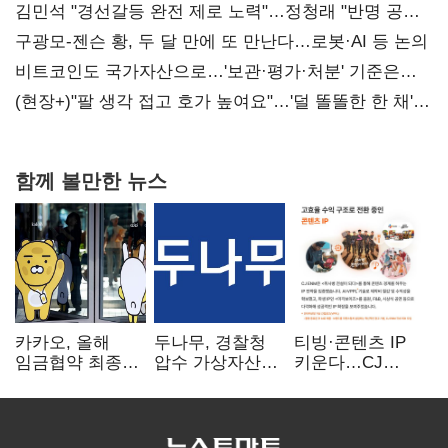
때리기
김민석 "경선갈등 완전 제로 노력"…정청래 "반명 공세
사과부터"
구광모-젠슨 황, 두 달 만에 또 만난다…로봇·AI 등 논의
비트코인도 국가자산으로…'보관·평가·처분' 기준은
숙제
(현장+)"팔 생각 접고 호가 높여요"…'덜 똘똘한 한 채'
20억 키맞추기
함께 볼만한 뉴스
카카오, 올해
두나무, 경찰청
티빙·콘텐츠 IP
임금협약 최종
압수 가상자산
키운다…CJ
타결…연봉 6.3%
보관 맡는다…
ENM, 하반기
인상·격려금
커스터디 사업
글로벌 확장 가속
300만원
최종 낙찰