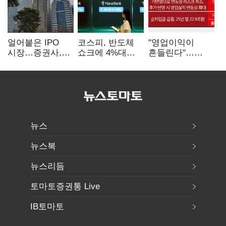
얼어붙은 IPO
코스피, 반도체
"영업이익이
시장…증권사,
쇼크에 4%대
흔들린다"…
하반기 '대어
급락…코스닥은
화학주, IFRS
전쟁' 기대
5거래일째 상승
18에 취약
뉴스
뉴스북
뉴스리듬
토마토증권통 Live
IB토마토