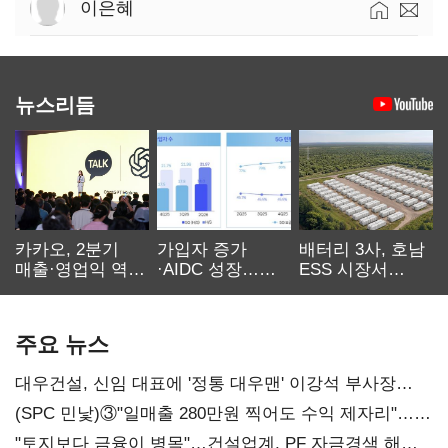
이은혜
뉴스리듬
카카오, 2분기
가입자 증가
배터리 3사, 호남
매출·영업익 역대
·AIDC 성장…
ESS 시장서
최대…에이전트
SKT 2분기 성장
‘격돌’
AI 수익화 관건
본궤도
주요 뉴스
대우건설, 신임 대표에 '정통 대우맨' 이강석 부사장
내정
(SPC 민낯)③"일매출 280만원 찍어도 수익 제자리"…
점주 울리는 '상시 할인'
"토지보다 금융이 병목"…건설업계, PF 자금경색 해소