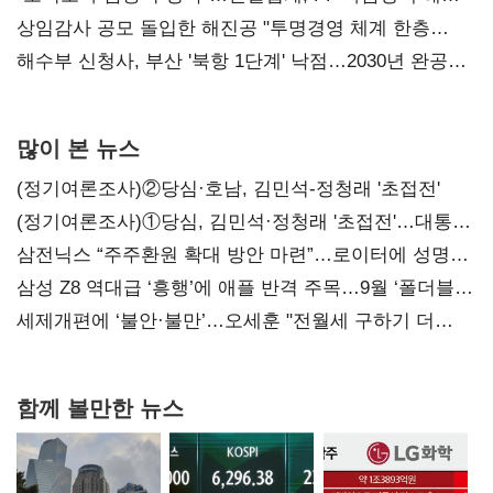
목소리
상임감사 공모 돌입한 해진공 "투명경영 체계 한층
강화"
해수부 신청사, 부산 '북항 1단계' 낙점…2030년 완공
목표
많이 본 뉴스
(정기여론조사)②당심·호남, 김민석-정청래 '초접전'
(정기여론조사)①당심, 김민석·정청래 '초접전'…대통령
지지도 '50% 아래로'(종합)
삼전닉스 “주주환원 확대 방안 마련”…로이터에 성명
보내
삼성 Z8 역대급 ‘흥행’에 애플 반격 주목…9월 ‘폴더블
대전’
세제개편에 ‘불안·불만’…오세훈 "전월세 구하기 더
힘들어질 것"
함께 볼만한 뉴스