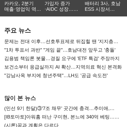
카카오, 2분기
가입자 증가
배터리 3사, 호남
매출·영업익 역대
·AIDC 성장…
ESS 시장서
최대…에이전트
SKT 2분기 성장
‘격돌’
AI 수익화 관건
본궤도
주요 뉴스
문제는 전대 이후…선호투표제로 뒤집힐 땐 '지지층
불복'
"1차 투표서 과반" "게임 끝"…호남대전 앞두고 '충돌'
김용범 책임론 봇물…경질 요구에 'ETF 특검' 주장까지
보건소부터 응급실까지 AI 확산…지역의료 혁신 본격화
"강남사옥 부지에 청년주택"…LH도 '공급 속도전'
많이 본 뉴스
(민선 9기 한달)③'7조 채무' 곳간에 충격…추미애,
20년만에 '비상재정' 선언 승부수
[IB토마토]아워홈 떠난 구미현, 본느에 340억 베팅…
가족 지배체제 구축
(시론)꿈과 계획은 다르다