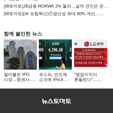
[IB토마토]JB금융 RORWA 2% 돌파…실적 견인은 은행
아닌 캐피탈
[IB토마토](AI 보험혁신)①생산성 최대 80% 개선…
현실은 '실행 격차'
함께 볼만한 뉴스
얼어붙은 IPO
코스피, 반도체
"영업이익이
시장…증권사,
쇼크에 4%대
흔들린다"…
하반기 '대어
급락…코스닥은
화학주, IFRS
전쟁' 기대
5거래일째 상승
18에 취약