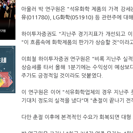
아울러 박 연구원은 "석유화학 제품의 가격 강세
유(011780)
,
LG화학(051910)
등 관련주에 대해
하이투자증권도 "지난주 경기지표가 개선되고 이
"이 흐름속에 화학제품의 판가가 상승할 것"이라고
이희철 하이투자증권 연구원은 "비록 지난주 실적
상승세를 타서 올해 1분기에는 수익성이 예상보다
주가도 긍정적일 것이라도 덧붙였다.
이 연구원은 이어 "석유화학업체의 경우 지난주
기대치 정도의 실적을 냈다"며 "춘절이 끝나기 전
다만 춘절 이후에 본격적인 수요가 회복되면 대형