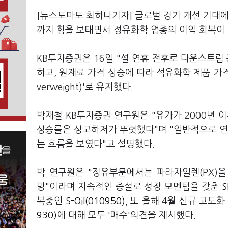
[뉴스토마토 최하나기자] 글로벌 경기 개선 기대에
까지 힘을 보태면서 정유화학 업종의 이익 회복이
KB투자증권은 16일 "설 연휴 전후로 다운스트
하고, 원재료 가격 상승에 따라 석유화학 제품 가
verweight)'로 유지했다.
박재철 KB투자증권 연구원은 "유가가 2000년 
상승률은 상고하저가 뚜렷했다"며 "일반적으로 연
는 흐름을 보였다"고 설명했다.
박 연구원은 "정유부문에서는 파라자일렌(PX)을
망"이라며 지속적인 증설로 성장 모멘텀을 갖춘
복중인
S-Oil(010950)
, 또 올해 4월 신규 고
930)
에 대해 모두 '매수'의견을 제시했다.