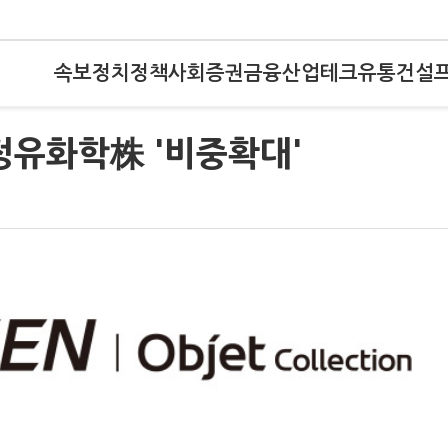
속보
정치
정책
사회
증권
금융
산업
테크
유통
건설
정유화학株 '비중확대'