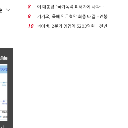
금 폭탄' 우려...
8
이 대통령 "국가폭력 피해자에 사과…
순
적극적 조사로 진...
9
카카오, 올해 임금협약 최종 타결…연봉
6.3% 인상·격려...
10
네이버, 2분기 영업익 5203억원…전년
비 0.2% 감소...
분기