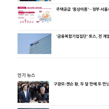
주택공급 '동상이몽'…정부·서울시
'금융복합기업집단' 토스, 전 
인기 뉴스
구광모-젠슨 황, 두 달 만에 또 만