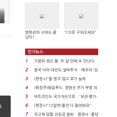
영화관의 시대는 끝
"CD로 구워오세요"
났다?
인기뉴스
1
구광모-젠슨 황, 두 달 만에 또 만난다…
로봇·AI 등 논...
2
중국 이어 대만도 설비투자…메모리 ‘삼
국전쟁’
3
(현장+)"팔 생각 접고 호가 높여
요"…'덜 똘똘한 한 채' 20...
4
(특징주)윙입푸드, 경영진 주가 부양 의
지에 상한가...
5
비트코인도 국가자산으로…'보관·평가·
처분' 기준은 ...
6
(현장+)"12일엔 물건 다 들어와요"…
빈 매대 채우며 문 연 ...
7
국고채 담합 과징금 철퇴…증권사 '충당