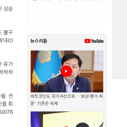
가 상승
도 불구
확대(O
뉴스리듬
간 유가
 하락하
속될 전
비트코인도 국가자산으로…'보관·평가·처
분' 기준은 숙제
진을 회
S(078