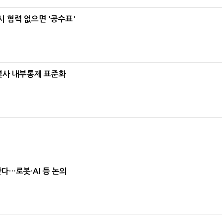
 협력 없으면 '공수표'
계열사 내부통제 표준화
난다…로봇·AI 등 논의