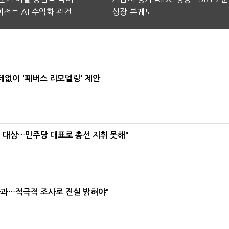
전트 AI 수익화 관건
성장 본궤도
데없이 '폐버스 리모델링' 제안
택' 대상…민주당 대표로 총선 지휘 못해"
사과…적극적 조사로 진실 밝혀야"