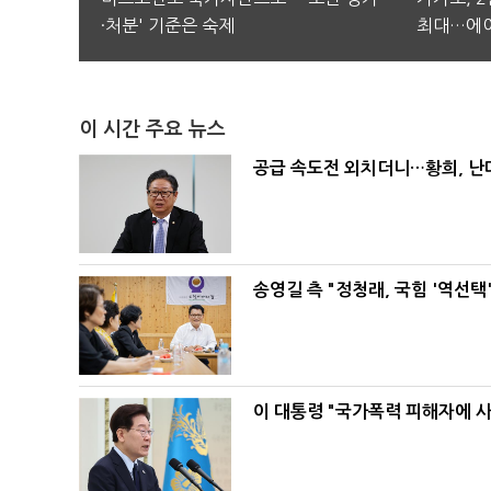
·처분' 기준은 숙제
최대…에이
이 시간 주요 뉴스
공급 속도전 외치더니…황희, 난
송영길 측 "정청래, 국힘 '역선
이 대통령 "국가폭력 피해자에 