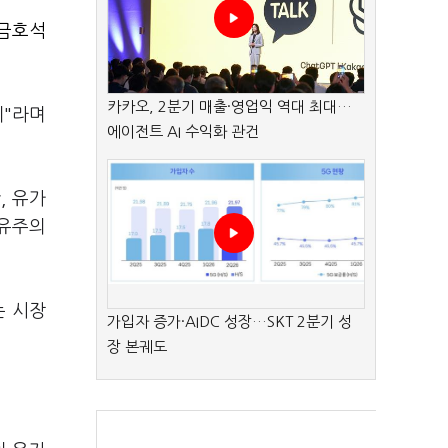
금호석
카카오, 2분기 매출·영업익 역대 최대…
세"라며
에이전트 AI 수익화 관건
, 유가
정유주의
는 시장
가입자 증가·AIDC 성장…SKT 2분기 성
장 본궤도