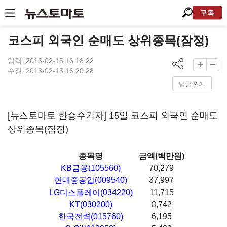
구독
코스피 외국인 순매도 상위종목(잠정)
입력: 2013-02-15 16:18:22
수정: 2013-02-15 16:20:28
답글쓰기
[뉴스토마토 한승수기자] 15일 코스피 외국인 순매도
상위종목(잠정)
종목명
금액(백만원)
KB금융(105560)
70,279
현대중공업(009540)
37,997
LG디스플레이(034220)
11,715
KT(030200)
8,742
한국전력(015760)
6,195