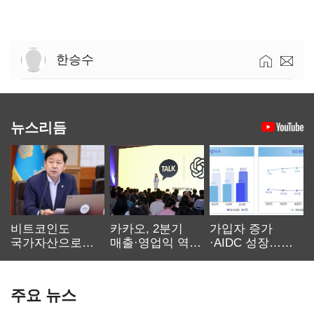
한승수
뉴스리듬
비트코인도
카카오, 2분기
가입자 증가
국가자산으로…'
매출·영업익 역대
·AIDC 성장…
보관·평가·처분'
최대…에이전트
SKT 2분기 성장
기준은 숙제
AI 수익화 관건
본궤도
주요 뉴스