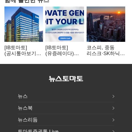
[IB토마토]
[IB토마토]
코스피, 중동
(공시톺아보기)
(유증레이다)
리스크·SK하닉
수주 공시, 왜
툴젠, 조달액
5% 급락에
바로 매출로
3분의 1 토막…
뒷걸음
잡히지 않을까
특허소송
비용부터 챙긴다
뉴스
뉴스북
뉴스리듬
토마토증권통 Live