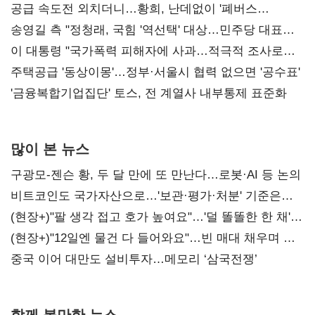
공급 속도전 외치더니…황희, 난데없이 '폐버스
리모델링' 제안
송영길 측 "정청래, 국힘 '역선택' 대상…민주당 대표로
총선 지휘 못해"
이 대통령 "국가폭력 피해자에 사과…적극적 조사로
진실 밝혀야"
주택공급 '동상이몽'…정부·서울시 협력 없으면 '공수표'
'금융복합기업집단' 토스, 전 계열사 내부통제 표준화
많이 본 뉴스
구광모-젠슨 황, 두 달 만에 또 만난다…로봇·AI 등 논의
비트코인도 국가자산으로…'보관·평가·처분' 기준은
숙제
(현장+)"팔 생각 접고 호가 높여요"…'덜 똘똘한 한 채'
20억 키맞추기
(현장+)"12일엔 물건 다 들어와요"…빈 매대 채우며 문
연 홈플러스
중국 이어 대만도 설비투자…메모리 ‘삼국전쟁’
함께 볼만한 뉴스