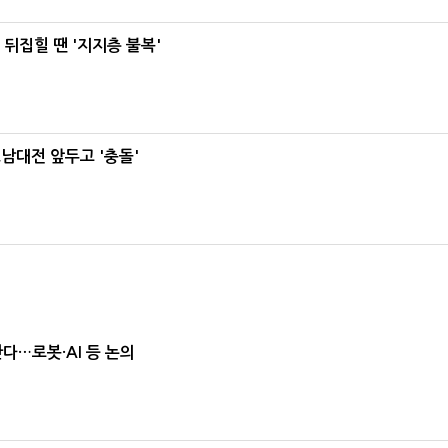
뒤집힐 땐 '지지층 불복'
호남대전 앞두고 '충돌'
난다…로봇·AI 등 논의