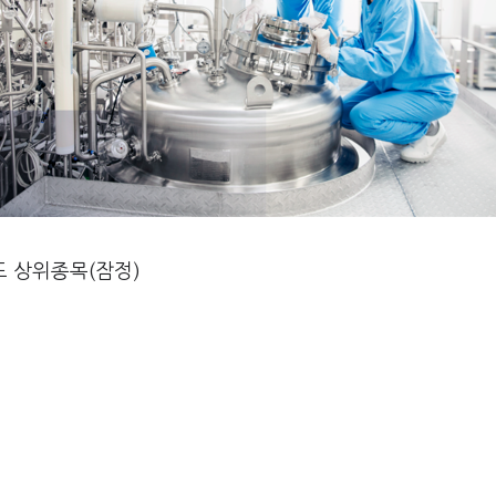
도 상위종목(잠정)