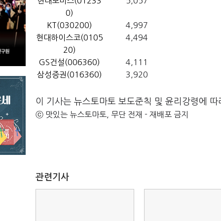
현대모비스(01233
5,057
0)
KT(030200)
4,997
현대하이스코(0105
4,494
20)
GS건설(006360)
4,111
삼성증권(016360)
3,920
이 기사는 뉴스토마토 보도준칙 및 윤리강령에 따
ⓒ 맛있는 뉴스토마토, 무단 전재 - 재배포 금지
관련기사