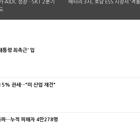
·AIDC 성장…SKT 2분기
배터리 3사, 호남 ESS 시장서 ‘격돌
도
대통령 최측근' 입
5% 관세…"미 산업 재건"
돌파…누적 피해자 4만278명