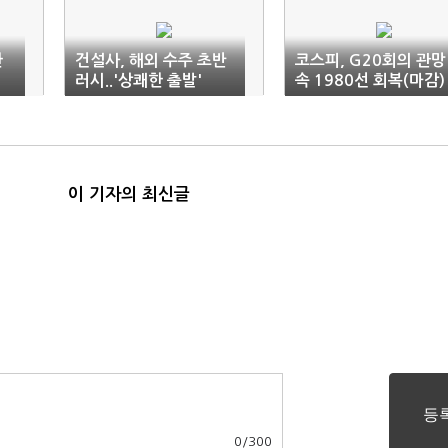
한
건설사, 해외 수주 초반
코스피, G20회의 관망
러시..'상쾌한 출발'
속 1980선 회복(마감)
이 기자의 최신글
0
/
300