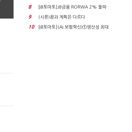
’
누적 피해자 4만2...
8
[IB토마토]JB금융 RORWA 2% 돌파…
실적 견인은 은행 ...
9
(시론)꿈과 계획은 다르다
10
[IB토마토](AI 보험혁신)①생산성 최대
80% 개선…현실...