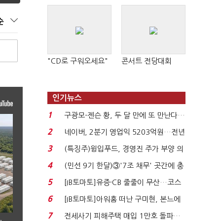
순
"CD로 구워오세요"
콘서트 전당대회
인기뉴스
1
구광모-젠슨 황, 두 달 만에 또 만난다…
로봇·AI 등 논...
2
네이버, 2분기 영업익 5203억원…전년
비 0.2% 감소...
3
(특징주)윙입푸드, 경영진 주가 부양 의
지에 상한가...
4
(민선 9기 한달)③'7조 채무' 곳간에 충
격…추미애, 20년...
5
[IB토마토]유증·CB 줄줄이 무산…코스
닥 벌점 급증에 ...
6
[IB토마토]아워홈 떠난 구미현, 본느에
340억 베팅…가...
7
전세사기 피해주택 매입 1만호 돌파…