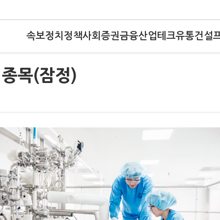
속보
정치
정책
사회
증권
금융
산업
테크
유통
건설
종목(잠정)