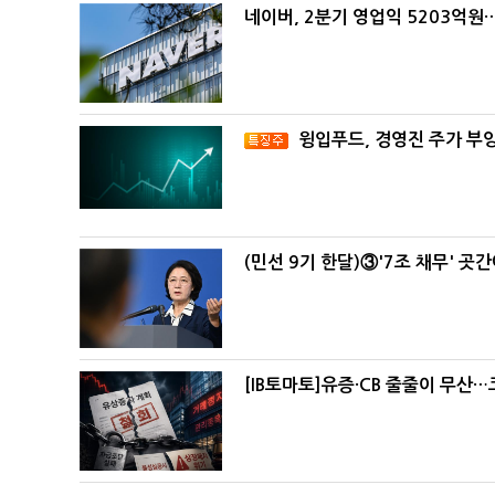
네이버, 2분기 영업익 5203억원
윙입푸드, 경영진 주가 부
(민선 9기 한달)③'7조 채무' 곳
[IB토마토]유증·CB 줄줄이 무산