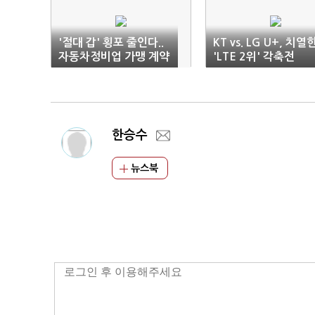
'절대 갑' 횡포 줄인다..
KT vs. LG U+, 치열
자동차정비업 가맹 계약
'LTE 2위' 각축전
서 정비
한승수
뉴스북