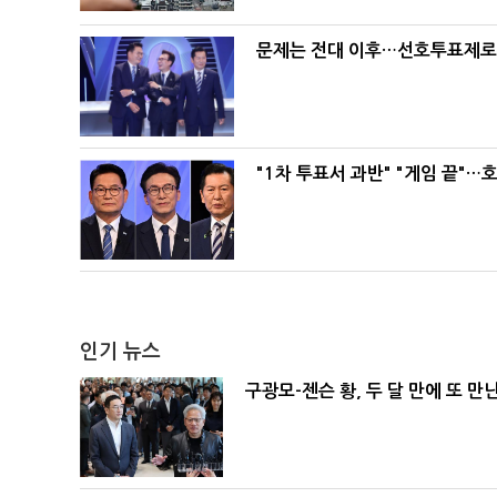
문제는 전대 이후…선호투표제로 
"1차 투표서 과반" "게임 끝"…
인기 뉴스
구광모-젠슨 황, 두 달 만에 또 만