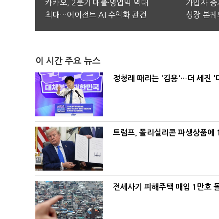
카카오, 2분기 매출·영업익 역대
가입자 증가
최대…에이전트 AI 수익화 관건
성장 본궤
이 시간 주요 뉴스
정청래 때리는 '김용'…더 세진 '
트럼프, 폴리실리콘 파생상품에 1
전세사기 피해주택 매입 1만호 