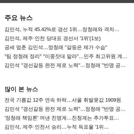
보관·평가·처분'
최대…에이전트
SKT 2분기 성장
기준은 숙제
AI 수익화 관건
본궤도
주요 뉴스
김민석, 누적 45.42%로 경선 1위…정청래와 격차
0.86%p(2보)
김민석, 제주·인천 당대표 경선서 '1위'(1보)
공세 멈춘 김민석…정청래 "갈등은 제가 수습"
"팀 정청래 정리" "이중잣대 말라"…민주 최고위원 계파
다툼 격화
김민석 "경선갈등 완전 제로 노력"…정청래 "반명 공세
사과부터"
많이 본 뉴스
전국 기름값 12주 연속 하락…서울 휘발윳값 1909원
김민석 "경선갈등 완전 제로 노력"…정청래 "반명 공세
사과부터"
'정청래 책임론' 꺼낸 친명계…친청계는 추가투표
때리기
김민석, 제주·인천서 승리…누적 득표율 '1위