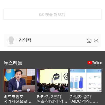
0/0
댓글 더보기
김영택
뉴스리듬
비트코인도
카카오, 2분기
가입자 증가
국가자산으로…'
매출·영업익 역대
·AIDC 성장…