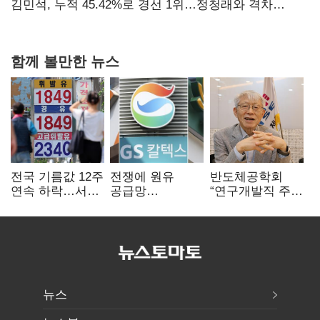
탈환'(종합)
김민석, 누적 45.42%로 경선 1위…정청래와 격차
0.86%p(2보)
함께 볼만한 뉴스
전국 기름값 12주
전쟁에 원유
반도체공학회
연속 하락…서울
공급망
“연구개발직 주
휘발윳값 1909원
흔들리자…K-
52시간제
정유, 에너지안보
개선해야”
핵심으로 재부상
뉴스