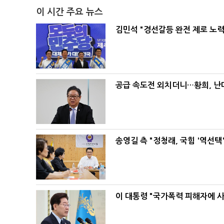
이 시간 주요 뉴스
김민석 "경선갈등 완전 제로 노력
공급 속도전 외치더니…황희, 난
송영길 측 "정청래, 국힘 '역선
이 대통령 "국가폭력 피해자에 