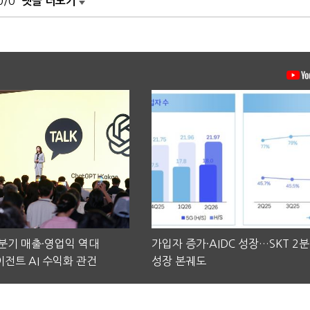
0/0
댓글 더보기
2분기 매출·영업익 역대
가입자 증가·AIDC 성장…SKT 2
전트 AI 수익화 관건
성장 본궤도