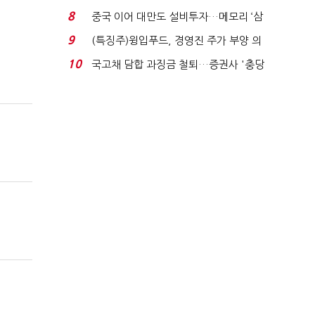
적극적 조사로 진...
8
중국 이어 대만도 설비투자…메모리 ‘삼
국전쟁’
9
(특징주)윙입푸드, 경영진 주가 부양 의
지에 상한가...
10
국고채 담합 과징금 철퇴…증권사 '충당
금 폭탄' 우려...