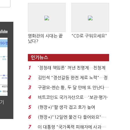
영화관의 시대는 끝
"CD로 구워오세요"
났다?
인기뉴스
1
'정청래 책임론' 꺼낸 친명계…친청계
는 추가투표 때리기...
2
김민석 "경선갈등 완전 제로 노력"…정
청래 "반명 공세 사...
3
구광모-젠슨 황, 두 달 만에 또 만난다…
로봇·AI 등 논...
4
비트코인도 국가자산으로…'보관·평가·
분기
처분' 기준은 ...
5
(현장+)"팔 생각 접고 호가 높여
요"…'덜 똘똘한 한 채' 20...
6
(현장+)"12일엔 물건 다 들어와요"…
빈 매대 채우며 문 연 ...
7
이 대통령 "국가폭력 피해자에 사과…