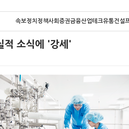
속보
정치
정책
사회
증권
금융
산업
테크
유통
건설
실적 소식에 '강세'