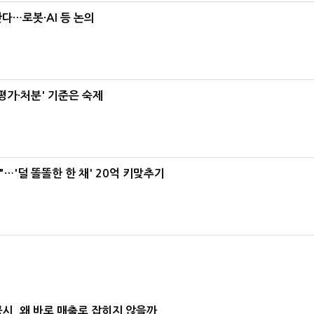
난다…로봇·AI 등 논의
가·처분' 기준은 숙제
"…'덜 똘똘한 한 채' 20억 키맞추기
공시, 왜 바로 매출로 잡히지 않을까