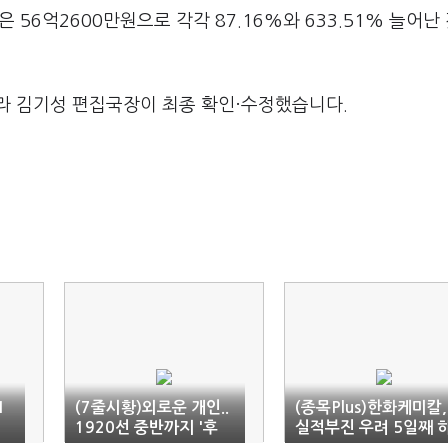
 56억2600만원으로 각각 87.16%와 633.51% 늘어난
라 김기성 편집국장이 최종 확인·수정했습니다.
1
(7줄시황)외로운 개인..
(종목Plus)한화케미칼,
'
1920선 중반까지 '후
실적부진 우려 5일째 
퇴'(10:20)
락