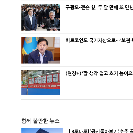
구광모-젠슨 황, 두 달 만에 또 만
비트코인도 국가자산으로…'보관·평
(현장+)"팔 생각 접고 호가 높여요
함께 볼만한 뉴스
[IB토마토](공시톺아보기)수주 