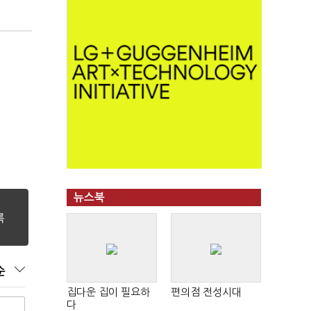
뉴스북
순
집다운 집이 필요하
편의점 전성시대
다