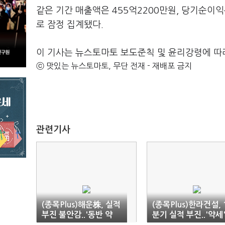
같은 기간 매출액은 455억2200만원, 당기순이익은
로 잠정 집계됐다.
이 기사는 뉴스토마토 보도준칙 및 윤리강령에 따
ⓒ 맛있는 뉴스토마토, 무단 전재 - 재배포 금지
관련기사
(종목Plus)해운株, 실적
(종목Plus)한라건설, 
부진 불안감..'동반 약
분기 실적 부진..'약세
세'