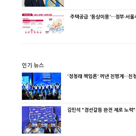
주택공급 '동상이몽'…정부·서울시
인기 뉴스
'정청래 책임론' 꺼낸 친명계…친
김민석 "경선갈등 완전 제로 노력"