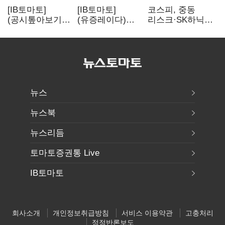
[IB토마토]
[IB토마토]
코스피, 중동
(공시톺아보기)
(유증레이다)
리스크·SK하닉
수주 공시, 왜
툴젠, 조달액
5% 급락에
바로 매출로
3분의 1 토막…
뒷걸음
잡히지 않을까
특허소송
비용부터 챙긴다
뉴스
뉴스북
뉴스리듬
토마토증권통 Live
IB토마토
회사소개
개인정보취급방침
서비스 이용약관
고충처리
정정반론보도