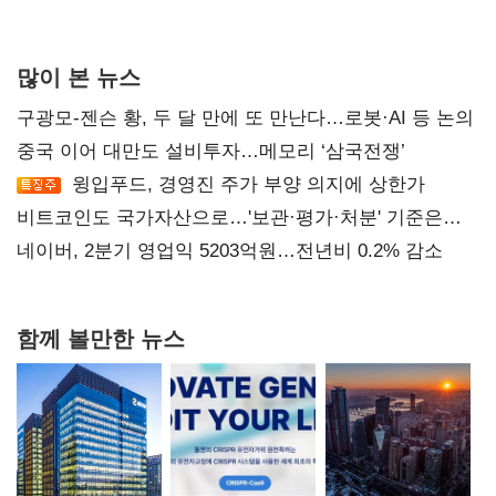
많이 본 뉴스
구광모-젠슨 황, 두 달 만에 또 만난다…로봇·AI 등 논의
중국 이어 대만도 설비투자…메모리 ‘삼국전쟁’
윙입푸드, 경영진 주가 부양 의지에 상한가
비트코인도 국가자산으로…'보관·평가·처분' 기준은
숙제
네이버, 2분기 영업익 5203억원…전년비 0.2% 감소
함께 볼만한 뉴스