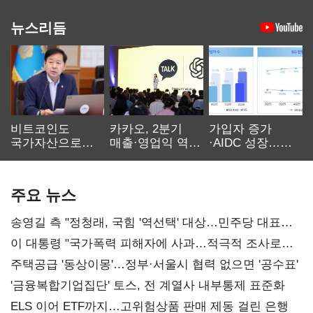
뉴스리듬
비트코인도
카카오, 2분기
가입자 증가
국가자산으로…'
매출·영업익 역대
·AIDC 성장…
보관·평가·처분'
최대…에이전트
SKT 2분기 성장
기준은 숙제
AI 수익화 관건
본궤도
주요 뉴스
송영길 측 "정청래, 국힘 '역선택' 대상…민주당 대표로
총선 지휘 못해"
이 대통령 "국가폭력 피해자에 사과…적극적 조사로
진실 밝혀야"
주택공급 '동상이몽'…정부·서울시 협력 없으면 '공수표'
'금융복합기업집단' 토스, 전 계열사 내부통제 표준화
ELS 이어 ETF까지…고위험상품 판매 제동 걸린 은행