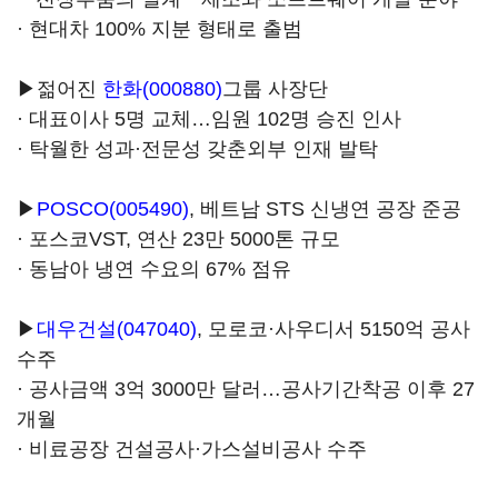
· 현대차 100% 지분 형태로 출범
▶젊어진
한화(000880)
그룹 사장단
· 대표이사 5명 교체…임원 102명 승진 인사
· 탁월한 성과·전문성 갖춘외부 인재 발탁
▶
POSCO(005490)
, 베트남 STS 신냉연 공장 준공
· 포스코VST, 연산 23만 5000톤 규모
· 동남아 냉연 수요의 67% 점유
▶
대우건설(047040)
, 모로코·사우디서 5150억 공사
수주
· 공사금액 3억 3000만 달러…공사기간착공 이후 27
개월
· 비료공장 건설공사·가스설비공사 수주