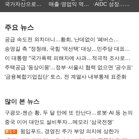
국가자산으로…'
매출·영업익 역대
·AIDC 성장…
보관·평가·처분'
최대…에이전트
SKT 2분기 성장
기준은 숙제
AI 수익화 관건
본궤도
주요 뉴스
공급 속도전 외치더니…황희, 난데없이 '폐버스
리모델링' 제안
송영길 측 "정청래, 국힘 '역선택' 대상…민주당 대표로
총선 지휘 못해"
이 대통령 "국가폭력 피해자에 사과…적극적 조사로
진실 밝혀야"
주택공급 '동상이몽'…정부·서울시 협력 없으면 '공수표'
'금융복합기업집단' 토스, 전 계열사 내부통제 표준화
많이 본 뉴스
구광모-젠슨 황, 두 달 만에 또 만난다…로봇·AI 등 논의
중국 이어 대만도 설비투자…메모리 ‘삼국전쟁’
윙입푸드, 경영진 주가 부양 의지에 상한가