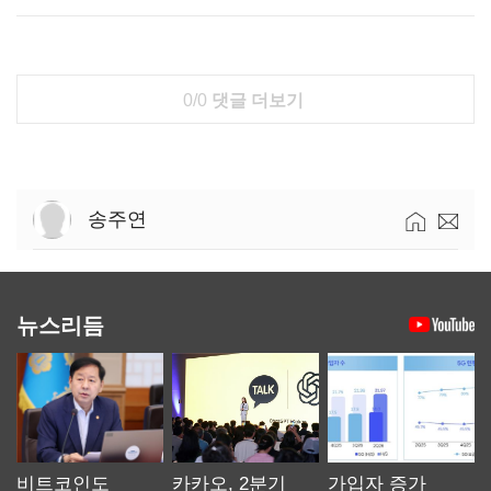
0/0
댓글 더보기
송주연
뉴스리듬
비트코인도
카카오, 2분기
가입자 증가