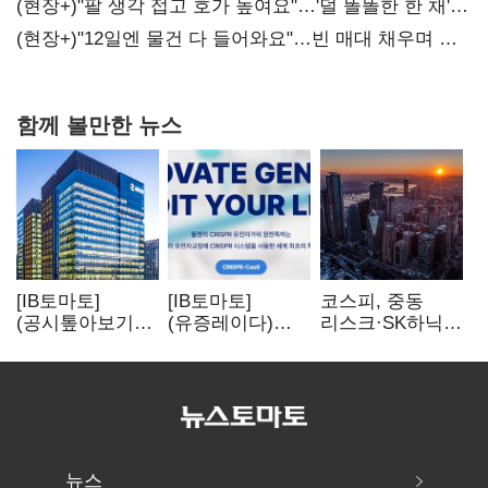
(현장+)"팔 생각 접고 호가 높여요"…'덜 똘똘한 한 채'
20억 키맞추기
(현장+)"12일엔 물건 다 들어와요"…빈 매대 채우며 문
연 홈플러스
함께 볼만한 뉴스
[IB토마토]
[IB토마토]
코스피, 중동
(공시톺아보기)
(유증레이다)
리스크·SK하닉
수주 공시, 왜
툴젠, 조달액
5% 급락에
바로 매출로
3분의 1 토막…
뒷걸음
잡히지 않을까
특허소송
비용부터 챙긴다
뉴스