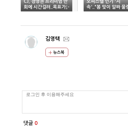
CJ, 경영권 프리미엄 만
오피스텔 인기 '지
회에 시간걸려..목표가↓-
속'.."봄 맞이 알짜 물
현대證
대기"
김영택
뉴스북
댓글
0