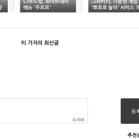
CJ푸드빌, 화이트데이
그라비티, 기능성 게임
량
메뉴 '우르르'
'뽀로로 놀이' 서비스 
편
이 기자의 최신글
0
/
300
추천