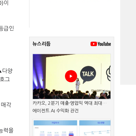
)
이
용등급인
뉴스리듬
▲다양
금호그
카카오, 2분기 매출·영업익 역대 최대…
 매각
에이전트 AI 수익화 관건
 능력을