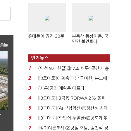
휴대폰이 끊긴 30분
부동산 동상이몽, 국
민만 불안하다
인기뉴스
1
(민선 9기 한달)③'7조 채무' 곳간에 충
격…추미애, 20년...
2
[IB토마토]아워홈 떠난 구미현, 본느에
340억 베팅…가...
3
(시론)꿈과 계획은 다르다
4
[IB토마토]JB금융 RORWA 2% 돌파…
실적 견인은 은행 ...
5
[IB토마토](AI 보험혁신)①생산성 최대
80% 개선…현실...
’
6
[IB토마토](락업의 두얼굴)②공모가 뛰
자 첫날 매도…FI ...
7
(정기여론조사)②당심·호남, 김민석-정