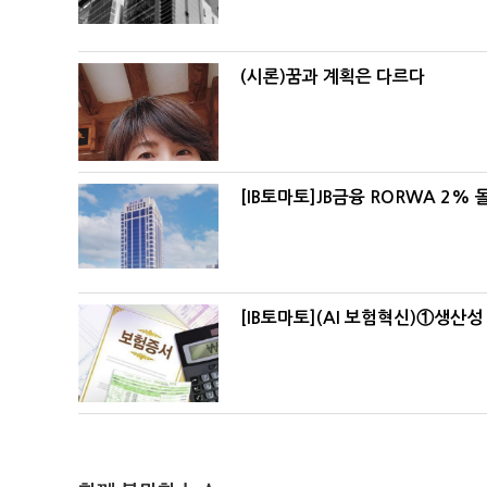
(시론)꿈과 계획은 다르다
[IB토마토]JB금융 RORWA 2
[IB토마토](AI 보험혁신)①생산성