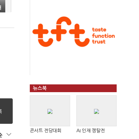
개
뉴스북
콘서트 전당대회
AI 인재 쟁탈전
순