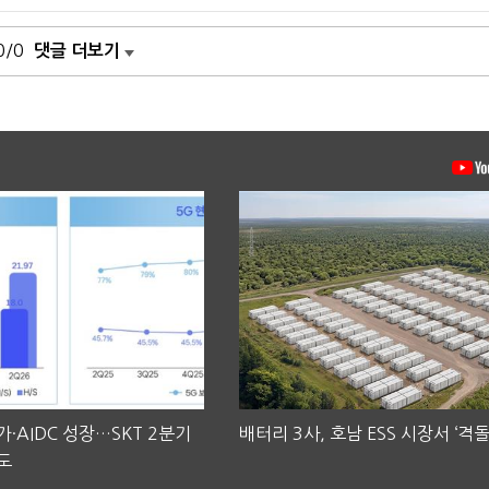
0/0
댓글 더보기
·AIDC 성장…SKT 2분기
배터리 3사, 호남 ESS 시장서 ‘격돌
도