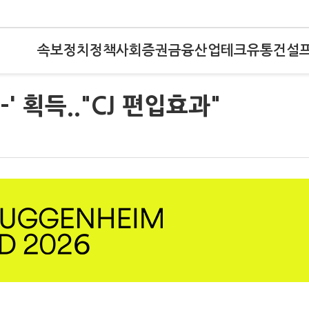
속보
정치
정책
사회
증권
금융
산업
테크
유통
건설
' 획득.."CJ 편입효과"