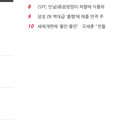
청래 '초접전'...
8
(SPC 민낯)④솜방망이 처벌에 식품위
생법 위반 반복...
9
삼성 Z8 역대급 ‘흥행’에 애플 반격 주
목…9월 ‘폴...
10
세제개편에 ‘불안·불만’…오세훈 "전월
세 구하기 더 ...