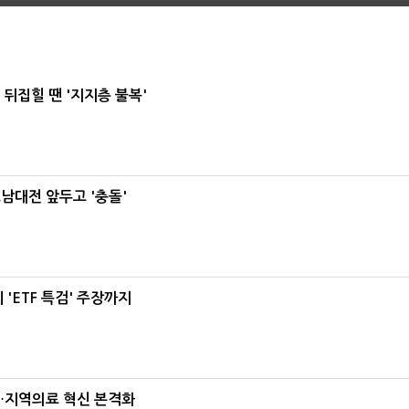
뒤집힐 땐 '지지층 불복'
호남대전 앞두고 '충돌'
'ETF 특검' 주장까지
…지역의료 혁신 본격화