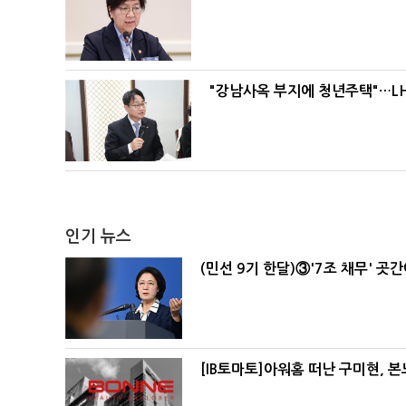
"강남사옥 부지에 청년주택"…LH
인기 뉴스
(민선 9기 한달)③'7조 채무' 곳
[IB토마토]아워홈 떠난 구미현, 