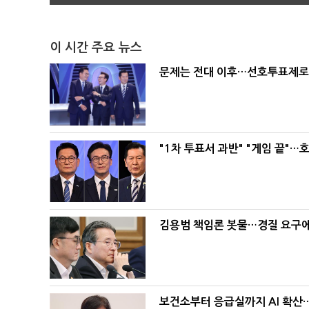
이 시간 주요 뉴스
문제는 전대 이후…선호투표제로 
"1차 투표서 과반" "게임 끝"…
김용범 책임론 봇물…경질 요구에 
보건소부터 응급실까지 AI 확산