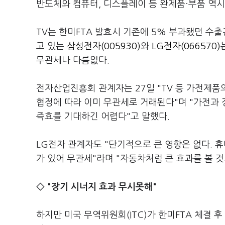
반도체와 컴퓨터, 디스플레이 등 완제품·부품 역시
TV는 한미FTA 발효시 기존에 5% 부과됐던 수출
고 있는
삼성전자(005930)
와
LG전자(066570)
무관세나 다름없다.
전자산업진흥회 관계자는 27일 "TV 등 가전제품
협정에 따라 이미 무관세로 거래된다"며 "가전과 
즉효를 기대하긴 어렵다"고 말했다.
LG전자 관계자도 "단기적으로 큰 영향은 없다. 
가 있어 무관세"라며 "자동차처럼 큰 효과를 볼 
◇ "장기 시너지 효과 무시못해"
하지만 미국 무역위원회(ITC)가 한미FTA 체결 