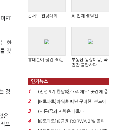
콘서트 전당대회
AI 인재 쟁탈전
미FT
는 한
를 갖
휴대폰이 끊긴 30분
부동산 동상이몽, 국
민만 불안하다
인기뉴스
는 것
1
(민선 9기 한달)③'7조 채무' 곳간에 충
격…추미애, 20년...
2
[IB토마토]아워홈 떠난 구미현, 본느에
340억 베팅…가...
3
(시론)꿈과 계획은 다르다
 않은
4
[IB토마토]JB금융 RORWA 2% 돌파…
기적으
실적 견인은 은행 ...