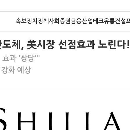
속보
정치
정책
사회
증권
금융
산업
테크
유통
건설
반도체, 美시장 선점효과 노린다!
효과 '상당'"
 강화 예상