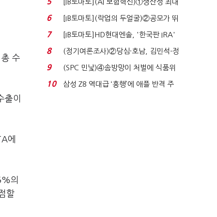
5
[IB토마토](AI 보험혁신)①생산성 최대
80% 개선…현실...
6
[IB토마토](락업의 두얼굴)②공모가 뛰
자 첫날 매도…FI ...
7
[IB토마토]HD현대엔솔, '한국판 IRA'
수혜 부상…세액공...
8
(정기여론조사)②당심·호남, 김민석-정
 총 수
청래 '초접전'...
9
(SPC 민낯)④솜방망이 처벌에 식품위
생법 위반 반복...
10
삼성 Z8 역대급 ‘흥행’에 애플 반격 주
목…9월 ‘폴...
 수출이
TA에
 5%의
 점할