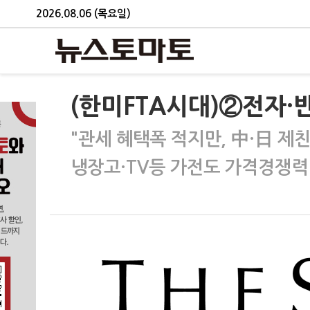
2026.08.06 (목요일)
(한미FTA시대)②전자·
"관세 혜택폭 적지만, 中·日 제친 
냉장고·TV등 가전도 가격경쟁력