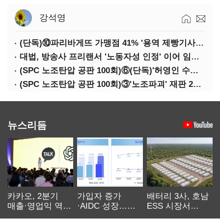
강석영
(단독)⑩파리바게뜨 가맹점 41% '용역 제빵기사 없어'…고용불안 속 브랜드가치도 '흔들'
대법, 방송사 프리랜서 '노동자성 인정' 이어 임금차별 '제동'
(SPC 노조탄압 공판 100회)⑥(단독)'허영인 수사기밀 유출' 임원, 출소하자 '억대 연봉' 고문으로
(SPC 노조탄압 공판 100회)③'노조파괴' 재판 2년 만의 증언…파리바게뜨 지회장 "허영인에 엄벌을"
뉴스리듬
카카오, 2분기
가입자 증가
배터리 3사, 호남
매출·영업익 역대
·AIDC 성장…
ESS 시장서
최대…에이전트
SKT 2분기 성장
‘격돌’