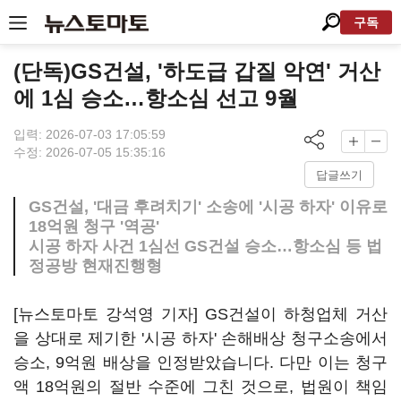
구독
(단독)GS건설, '하도급 갑질 악연' 거산
에 1심 승소…항소심 선고 9월
입력: 2026-07-03 17:05:59
수정: 2026-07-05 15:35:16
답글쓰기
GS건설, '대금 후려치기' 소송에 '시공 하자' 이유로
18억원 청구 '역공'
시공 하자 사건 1심선 GS건설 승소…항소심 등 법
정공방 현재진행형
[뉴스토마토 강석영 기자] GS건설이 하청업체 거산
을 상대로 제기한 '시공 하자' 손해배상 청구소송에서
승소, 9억원 배상을 인정받았습니다. 다만 이는 청구
액 18억원의 절반 수준에 그친 것으로, 법원이 책임