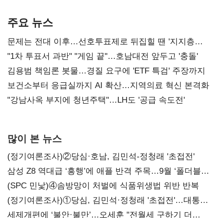
AI 수익화 관건
본궤도
주요 뉴스
문제는 전대 이후…선호투표제로 뒤집힐 땐 '지지층
불복'
"1차 투표서 과반" "게임 끝"…호남대전 앞두고 '충돌'
김용범 책임론 봇물…경질 요구에 'ETF 특검' 주장까지
보건소부터 응급실까지 AI 확산…지역의료 혁신 본격화
"강남사옥 부지에 청년주택"…LH도 '공급 속도전'
많이 본 뉴스
(정기여론조사)②당심·호남, 김민석-정청래 '초접전'
삼성 Z8 역대급 ‘흥행’에 애플 반격 주목…9월 ‘폴더블
대전’
(SPC 민낯)④솜방망이 처벌에 식품위생법 위반 반복
(정기여론조사)①당심, 김민석·정청래 '초접전'…대통령
지지도 '50% 아래로'(종합)
세제개편에 ‘불안·불만’…오세훈 "전월세 구하기 더