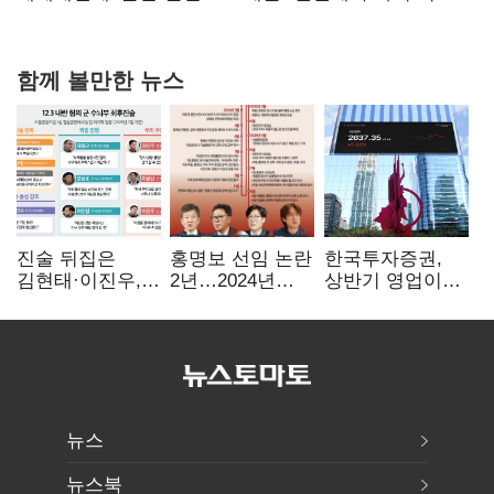
힘들어질 것"
함께 볼만한 뉴스
진술 뒤집은
홍명보 선임 논란
한국투자증권,
김현태·이진우,
2년…2024년
상반기 영업이익
박안수는 "국가에
파동부터 소환·
2조1701억 원…
헌신"…법정서
압색까지
전년비 89.1%↑
드러난 군
수뇌부의 민낯
뉴스
뉴스북