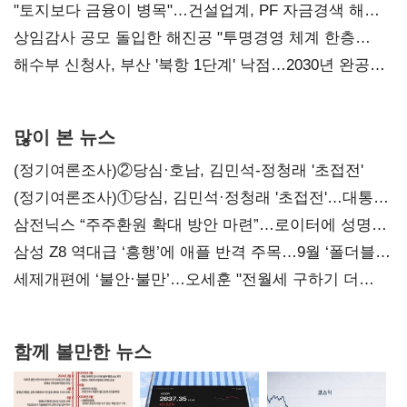
점주 울리는 '상시 할인'
"토지보다 금융이 병목"…건설업계, PF 자금경색 해소
목소리
상임감사 공모 돌입한 해진공 "투명경영 체계 한층
강화"
해수부 신청사, 부산 '북항 1단계' 낙점…2030년 완공
목표
많이 본 뉴스
(정기여론조사)②당심·호남, 김민석-정청래 '초접전'
(정기여론조사)①당심, 김민석·정청래 '초접전'…대통령
지지도 '50% 아래로'(종합)
삼전닉스 “주주환원 확대 방안 마련”…로이터에 성명
보내
삼성 Z8 역대급 ‘흥행’에 애플 반격 주목…9월 ‘폴더블
대전’
세제개편에 ‘불안·불만’…오세훈 "전월세 구하기 더
힘들어질 것"
함께 볼만한 뉴스