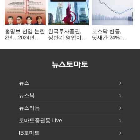
홍명보 선임 논란
한국투자증권,
코스닥 반등,
2년…2024년
상반기 영업이익
닷새간 24%↑…
파동부터 소환·
2조1701억 원…
1000선 회복은
압색까지
전년비 89.1%↑
언제
뉴스
뉴스북
뉴스리듬
토마토증권통 Live
IB토마토