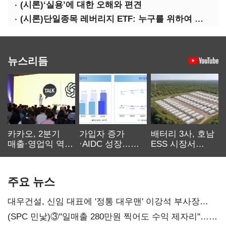
(시론)‘실용’에 대한 오해와 편견
(시론)단일종목 레버리지 ETF: 누구를 위하여 종은 울리나
뉴스리듬
카카오, 2분기
가입자 증가
배터리 3사, 호남
매출·영업익 역대
·AIDC 성장…
ESS 시장서
최대…에이전트
SKT 2분기 성장
‘격돌’
AI 수익화 관건
본궤도
주요 뉴스
대우건설, 신임 대표에 '정통 대우맨' 이강석 부사장
내정
(SPC 민낯)③"일매출 280만원 찍어도 수익 제자리"…