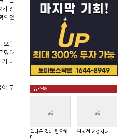
 목적을
2기 진
규명되었
에 모든
상규명과
고가 나
음이 무
뉴스북
집다운 집이 필요하
편의점 전성시대
다