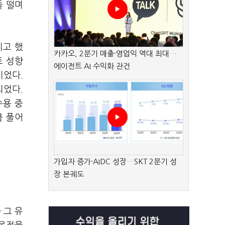
들 떨며
기고 했
카카오, 2분기 매출·영업익 역대 최대…
트 성향
에이전트 AI 수익화 관건
이었다.
되었다.
수용 중
큼 풀어
가입자 증가·AIDC 성장…SKT 2분기 성
장 본궤도
 그 유