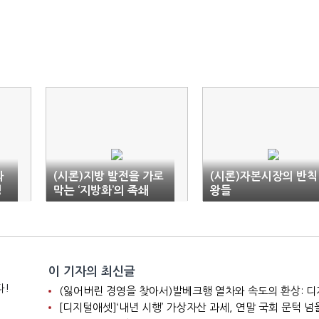
과
(시론)지방 발전을 가로
(시론)자본시장의 반칙
경
막는 ‘지방화’의 족쇄
왕들
이 기자의 최신글
다!
[디지털애셋]‘내년 시행’ 가상자산 과세, 연말 국회 문턱 넘