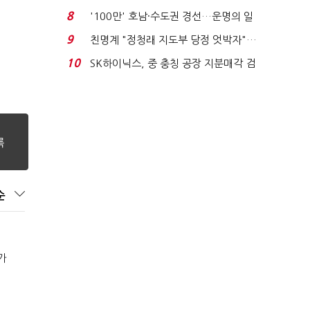
노동자는 강행군…'야...
8
'100만' 호남·수도권 경선…운명의 일
주일
9
친명계 "정청래 지도부 당정 엇박자"…
친청계 "신천지 오...
10
SK하이닉스, 중 충칭 공장 지분매각 검
토?…“확정된 바...
순
가