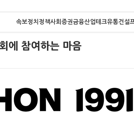
속보
정치
정책
사회
증권
금융
산업
테크
유통
건설
원회에 참여하는 마음