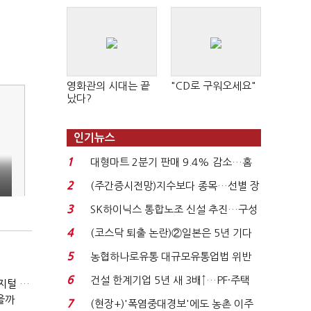
영화관의 시대는 끝
"CD로 구워오세요"
났다?
인기뉴스
1
대형마트 2분기 판매 9.4% 감소…홈
플러스 사태 여파...
2
(주간증시전망)지수보다 종목…선별 장
세 이어진다...
3
SK하이닉스 통합노조 신설 추진…구성
원 간 성과급 불...
4
(코스닥 퇴출 논란)②일본은 5년 기다
려주는데 우리는 ...
5
농협하나로유통 대규모유통업법 위반
적발…공정위, 과...
6
건설 한계기업 5년 새 3배↑…PF·주택
(잃어버린 경영을 찾아서)발베크행 열차와 속도의 환상: 디지털 전환과 물류 혁신의 포용적 노동 전략
침체에 재무 ...
을까
7
(현장+)'폭염중대경보'에도 농촌 이주