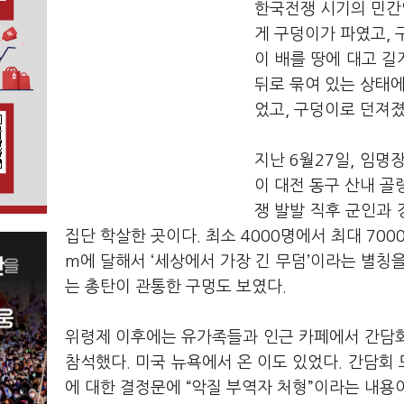
한국전쟁 시기의 민간인
게 구덩이가 파였고, 
이 배를 땅에 대고 길
뒤로 묶여 있는 상태에
었고, 구덩이로 던져
지난 6월27일, 임명
이 대전 동구 산내 골
쟁 발발 직후 군인과
집단 학살한 곳이다. 최소 4000명에서 최대 70
m에 달해서 ‘세상에서 가장 긴 무덤’이라는 별칭을
는 총탄이 관통한 구멍도 보였다.
위령제 이후에는 유가족들과 인근 카페에서 간담회도
참석했다. 미국 뉴욕에서 온 이도 있었다. 간담회
에 대한 결정문에 “악질 부역자 처형”이라는 내용