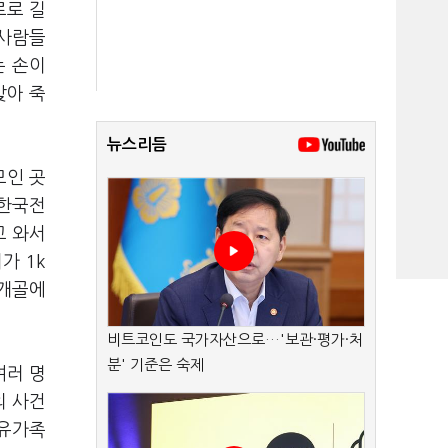
로로 길
 사람들
는 손이
맞아 죽
뉴스리듬
모인 곳
 한국전
고 와서
가 1k
두개골에
비트코인도 국가자산으로…'보관·평가·처
분' 기준은 숙제
여러 명
의 사건
 유가족