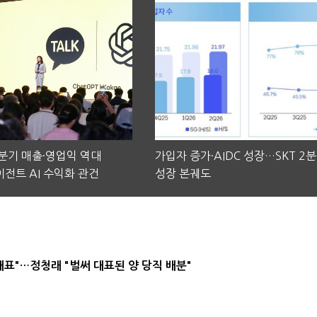
2분기 매출·영업익 역대
가입자 증가·AIDC 성장…SKT 2
전트 AI 수익화 관건
성장 본궤도
대표"…정청래 "벌써 대표된 양 당직 배분"