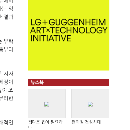
다수에서
하는 임
한 결과
는 부탁
다음부터
은 지자
자체장이
뉴스북
샅이 조
 무리한
집다운 집이 필요하
편의점 전성시대
폐쇄적인
다