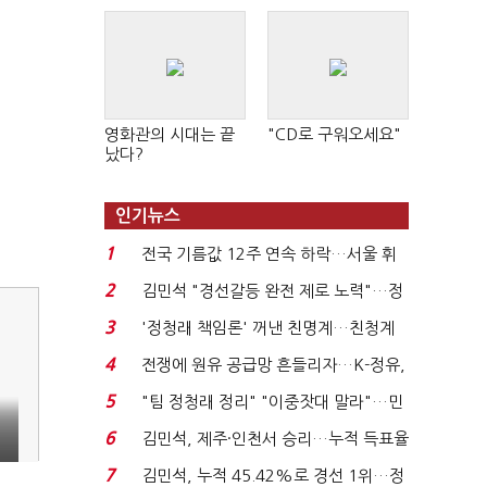
영화관의 시대는 끝
"CD로 구워오세요"
났다?
인기뉴스
1
전국 기름값 12주 연속 하락…서울 휘
발윳값 1909원...
2
김민석 "경선갈등 완전 제로 노력"…정
청래 "반명 공세 사...
3
'정청래 책임론' 꺼낸 친명계…친청계
는 추가투표 때리기...
4
전쟁에 원유 공급망 흔들리자…K-정유,
에너지안보 핵심...
5
"팀 정청래 정리" "이중잣대 말라"…민
주 최고위원 계파 다...
6
김민석, 제주·인천서 승리…누적 득표율
'1위 탈환'(종합)...
7
김민석, 누적 45.42%로 경선 1위…정