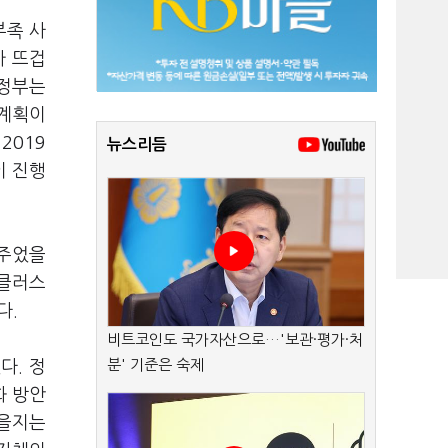
부족 사
가 뜨겁
 정부는
 계획이
2019
뉴스리듬
이 진행
려주었을
 클러스
다.
비트코인도 국가자산으로…'보관·평가·처
분' 기준은 숙제
다. 정
화 방안
있을지는