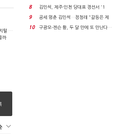
청래와 격차 0.86%p(...
8
김민석, 제주·인천 당대표 경선서 '1
위'(1보)...
9
공세 멈춘 김민석…정청래 "갈등은 제
가 수습"
10
구광모-젠슨 황, 두 달 만에 또 만난다…
(잃어버린 경영을 찾아서)발베크행 열차와 속도의 환상: 디지털 전환과 물류 혁신의 포용적 노동 전략
로봇·AI 등 논...
을까
순