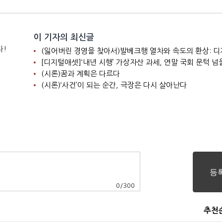
이 기자의 최신글
다!
[디지털애셋]‘내년 시행’ 가상자산 과세, 연말 국회 문턱 넘
(시론)꿈과 계획은 다르다
(시론)‘사건’이 되는 순간, 극장은 다시 살아난다
0
/
300
추천