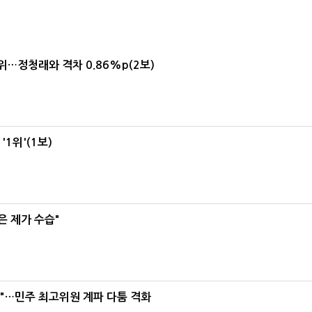
1위…정청래와 격차 0.86%p(2보)
1위'(1보)
은 제가 수습"
라"…민주 최고위원 계파 다툼 격화