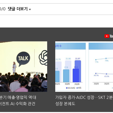
0/0
댓글 더보기
2분기 매출·영업익 역대
가입자 증가·AIDC 성장…SKT 2
전트 AI 수익화 관건
성장 본궤도