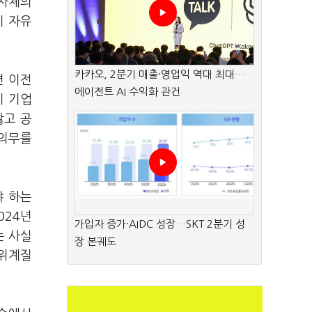
지자체의
이 자유
카카오, 2분기 매출·영업익 역대 최대…
면 이전
에이전트 AI 수익화 관건
이 기업
않고 공
 의무를
야 하는
024년
가입자 증가·AIDC 성장…SKT 2분기 성
는 사실
장 본궤도
 위계질