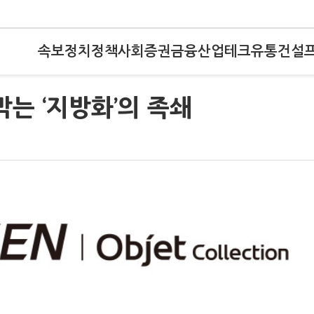
속보
정치
정책
사회
증권
금융
산업
테크
유통
건설
막는 ‘지방화’의 족쇄