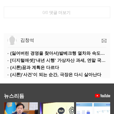
0/0
댓글 더보기
김창석
(잃어버린 경영을 찾아서)발베크행 열차와 속도의 환상: 디지털 전환과 물류 혁신의 포용적 노동 전략
[디지털애셋]‘내년 시행’ 가상자산 과세, 연말 국회 문턱 넘을까
(시론)꿈과 계획은 다르다
(시론)‘사건’이 되는 순간, 극장은 다시 살아난다
뉴스리듬