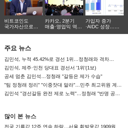
비트코인도
카카오, 2분기
가입자 증가
국가자산으로…'
매출·영업익 역대
·AIDC 성장…
보관·평가·처분'
최대…에이전트
SKT 2분기 성장
기준은 숙제
AI 수익화 관건
본궤도
주요 뉴스
김민석, 누적 45.42%로 경선 1위…정청래와 격차
0.86%p(2보)
김민석, 제주·인천 당대표 경선서 '1위'(1보)
공세 멈춘 김민석…정청래 "갈등은 제가 수습"
"팀 정청래 정리" "이중잣대 말라"…민주 최고위원 계파
다툼 격화
김민석 "경선갈등 완전 제로 노력"…정청래 "반명 공세
사과부터"
많이 본 뉴스
전국 기름값 12주 연속 하락…서울 휘발윳값 1909원