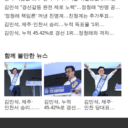
김민석 "경선갈등 완전 제로 노력"…정청래 "반명 공세
사과부터"
'정청래 책임론' 꺼낸 친명계…친청계는 추가투표
때리기
김민석, 제주·인천서 승리…누적 득표율 '1위
탈환'(종합)
김민석, 누적 45.42%로 경선 1위…정청래와 격차
0.86%p(2보)
함께 볼만한 뉴스
김민석, 제주·
김민석, 누적
김민석, 제주·
인천서 승리…
45.42%로 경선
인천 당대표
누적 득표율 '1위
1위…정청래와
경선서 '1위'(1보)
탈환'(종합)
격차
0.86%p(2보)