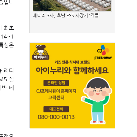
기술입니
배터리 3사, 호남 ESS 시장서 ‘격돌’
계 최초
14~1
 특성은
술 리더
M5 실
기반 베
대표적으