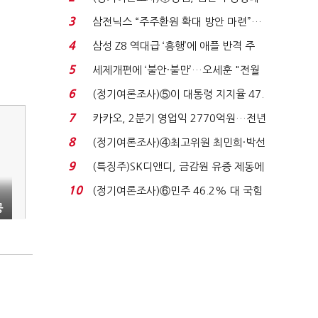
'초접전'…대통령 ...
3
삼전닉스 “주주환원 확대 방안 마련”…
로이터에 성명...
4
삼성 Z8 역대급 ‘흥행’에 애플 반격 주
목…9월 ‘폴...
5
세제개편에 ‘불안·불만’…오세훈 "전월
세 구하기 더 ...
6
(정기여론조사)⑤이 대통령 지지율 47.
7%…일주일 만에 ...
7
카카오, 2분기 영업익 2770억원…전년
비 36% 증가...
8
(정기여론조사)④최고위원 최민희·박선
원 '양강'…서미...
9
(특징주)SK디앤디, 금감원 유증 제동에
장 초반 상한가...
10
(정기여론조사)⑥민주 46.2% 대 국힘
공
31.0%…오차범위 밖 ...
개