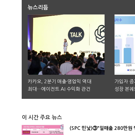
뉴스리듬
카카오, 2분기 매출·영업익 역대
가입자 증가
최대…에이전트 AI 수익화 관건
성장 본궤
이 시간 주요 뉴스
(SPC 민낯)③"일매출 280만원