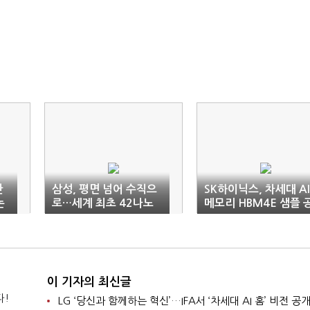
반
삼성, 평면 넘어 수직으
SK하이닉스, 차세대 AI
논
로…세계 최초 42나노
메모리 HBM4E 샘플 
3D 적층 트랜지스터 구
급…기술 리더십 강화
현
이 기자의 최신글
다!
LG ‘당신과 함께하는 혁신’…IFA서 ‘차세대 AI 홈’ 비전 공