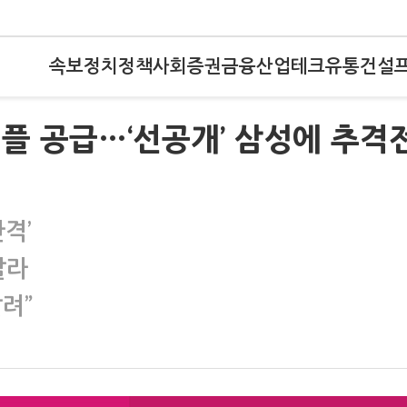
속보
정치
정책
사회
증권
금융
산업
테크
유통
건설
샘플 공급…‘선공개’ 삼성에 추격
격’
달라
려”