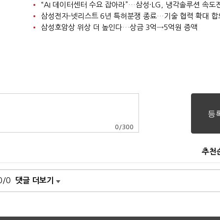
“AI 데이터센터 수요 잡아라”…삼성·LG, 냉각솔루션 속도
삼성전자-넷리스트 6년 특허분쟁 종료…기술 협력 확대 합
삼성호암상 위상 더 높인다…상금 3억→5억원 증액
0
/
300
추천
0/0
댓글 더보기