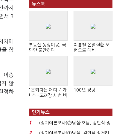
뉴스북
기간까지
면서 3
리서치에
부동산 동상이몽, 국
여름철 온열질환 보
율을 합
민만 불안하다
험으로 대비
. 이종
렵지 않
"은퇴자는 어디로 가
100년 정당
 결정하
나"…고려장 세법 비
판 확산
인기뉴스
1
(정기여론조사)②당심·호남, 김민석-정
청래 '초접전'...
2
(정기여론조사)①당심, 김민석·정청래