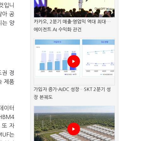
 것입니
달아 공
카카오, 2분기 매출·영업익 역대 최대…
지는 양
에이전트 AI 수익화 관건
도권 경
속 제품
가입자 증가·AIDC 성장…SKT 2분기 성
장 본궤도
 데이터
HBM4
 또 자
MUF는