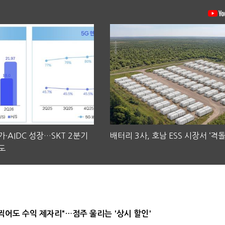
·AIDC 성장…SKT 2분기
배터리 3사, 호남 ESS 시장서 ‘격돌
도
 찍어도 수익 제자리"…점주 울리는 '상시 할인'