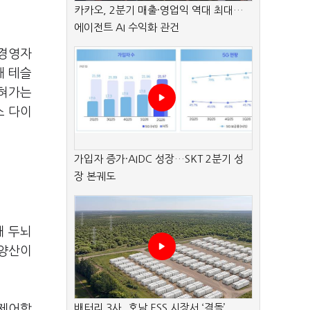
카카오, 2분기 매출·영업익 역대 최대…
에이전트 AI 수익화 관건
고경영자
해 테슬
넓혀가는
스 다이
가입자 증가·AIDC 성장…SKT 2분기 성
장 본궤도
대 두뇌
 양산이
배터리 3사, 호남 ESS 시장서 ‘격돌’
 제어할