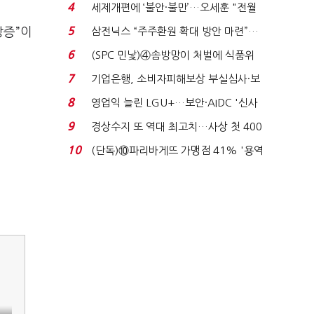
'초접전'…대통령 ...
4
세제개편에 ‘불안·불만’…오세훈 "전월
세 구하기 더 ...
5
방증”이
삼전닉스 “주주환원 확대 방안 마련”…
로이터에 성명...
6
(SPC 민낯)④솜방망이 처벌에 식품위
생법 위반 반복...
7
기업은행, 소비자피해보상 부실심사·보
이스피싱 공시 ...
8
영업익 늘린 LGU+…보안·AIDC '신사
업 드라이브'...
9
경상수지 또 역대 최고치…사상 첫 400
억달러에 '3% 성...
10
(단독)⑩파리바게뜨 가맹점 41% '용역
제빵기사 없어'…고...