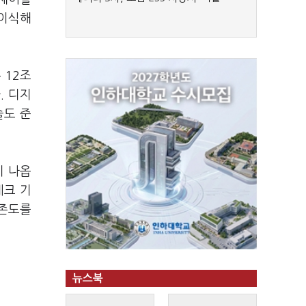
 이식해
 12조
. 디지
술도 준
이 나옵
테크 기
의존도를
뉴스북