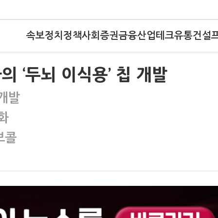
속보
정치
정책
사회
증권
금융
산업
테크
유통
건설
 ‘두뇌 이식용’ 칩 개발
 개발
화
브콜