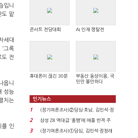
모습입니
산도 맡
콘서트 전당대회
AI 인재 쟁탈전
 차세대
 ‘그록
로도 전
휴대폰이 끊긴 30분
부동산 동상이몽, 국
민만 불안하다
 나옵니
해 성능
인기뉴스
 펼치는
1
(정기여론조사)②당심·호남, 김민석-정
청래 '초접전'...
2
삼성 Z8 역대급 ‘흥행’에 애플 반격 주
이를 인
목…9월 ‘폴...
3
(정기여론조사)①당심, 김민석·정청래