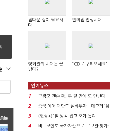
집다운 집이 필요하
편의점 전성시대
다
영화관의 시대는 끝
"CD로 구워오세요"
났다?
순
인기뉴스
1
구광모-젠슨 황, 두 달 만에 또 만난다…
로봇·AI 등 논...
2
중국 이어 대만도 설비투자…메모리 ‘삼
국전쟁’
3
(현장+)"팔 생각 접고 호가 높여
요"…'덜 똘똘한 한 채' 20...
4
비트코인도 국가자산으로…'보관·평가·