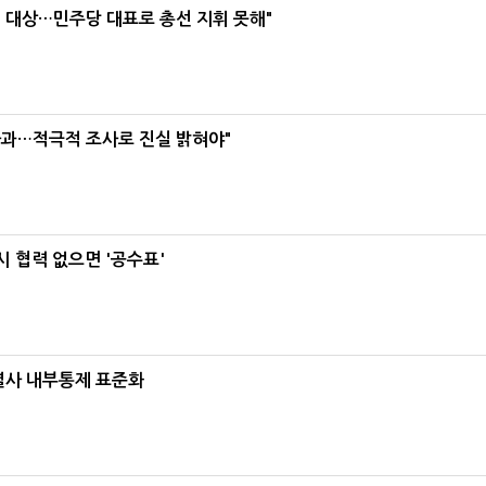
택' 대상…민주당 대표로 총선 지휘 못해"
사과…적극적 조사로 진실 밝혀야"
 협력 없으면 '공수표'
계열사 내부통제 표준화