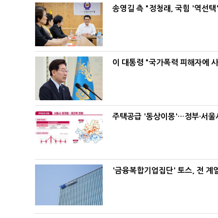
송영길 측 "정청래, 국힘 '역선
이 대통령 "국가폭력 피해자에 
주택공급 '동상이몽'…정부·서울시
'금융복합기업집단' 토스, 전 