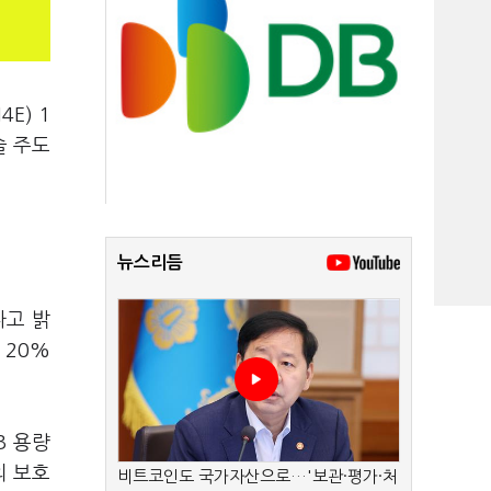
E) 1
술 주도
뉴스리듬
다고 밝
 20%
GB 용량
의 보호
비트코인도 국가자산으로…'보관·평가·처