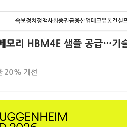
속보
정치
정책
사회
증권
금융
산업
테크
유통
건설
 메모리 HBM4E 샘플 공급…기
율 20% 개선