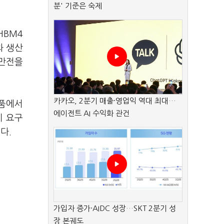
분' 기준은 숙제
HBM4
과 생산
 만전을
카카오, 2분기 매출·영업익 역대 최대…
제품에서
에이전트 AI 수익화 관건
이 요구
다.
가입자 증가·AIDC 성장…SKT 2분기 성
장 본궤도