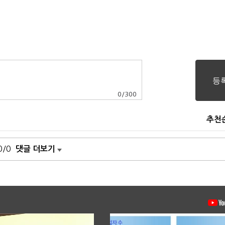
0
/
300
추천
0/0
댓글 더보기