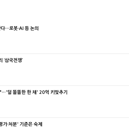
난다…로봇·AI 등 논의
 ‘삼국전쟁’
"…'덜 똘똘한 한 채' 20억 키맞추기
가·처분' 기준은 숙제