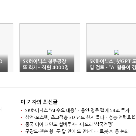
D
SK하이닉스 청주공장
SK하이닉스, 챗GPT 
또 화재…직원 4000명
입 검토…“AI 활용이 
대피
쟁력”
이 기자의 최신글
다!
SK하이닉스 “AI 수요 대응”…용인·청주 팹에 54조 투자
삼전-포스텍, 초고적층 3D 낸드 한계 돌파…성능·전력효율
중국 이어 대만도 설비투자…메모리 ‘삼국전쟁’
구광모-젠슨 황, 두 달 만에 또 만난다…로봇·AI 등 논의