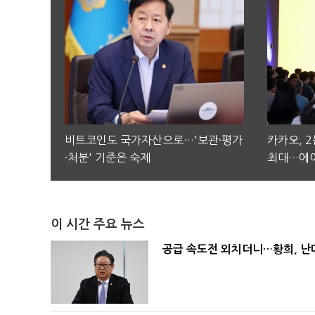
비트코인도 국가자산으로…'보관·평가
카카오, 
·처분' 기준은 숙제
최대…에이
이 시간 주요 뉴스
공급 속도전 외치더니…황희, 난