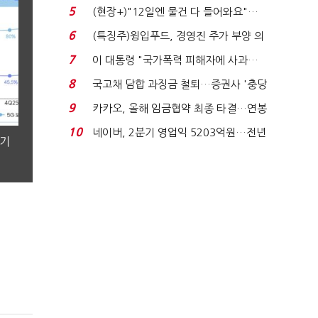
처분' 기준은 ...
5
(현장+)"12일엔 물건 다 들어와요"…
빈 매대 채우며 문 연 ...
6
(특징주)윙입푸드, 경영진 주가 부양 의
지에 상한가...
7
이 대통령 "국가폭력 피해자에 사과…
적극적 조사로 진...
8
국고채 담합 과징금 철퇴…증권사 '충당
금 폭탄' 우려...
9
카카오, 올해 임금협약 최종 타결…연봉
6.3% 인상·격려...
10
네이버, 2분기 영업익 5203억원…전년
분기
비 0.2% 감소...