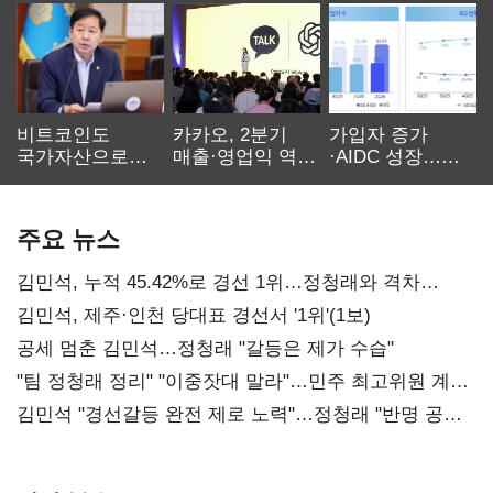
비트코인도
카카오, 2분기
가입자 증가
국가자산으로…'
매출·영업익 역대
·AIDC 성장…
보관·평가·처분'
최대…에이전트
SKT 2분기 성장
기준은 숙제
AI 수익화 관건
본궤도
주요 뉴스
김민석, 누적 45.42%로 경선 1위…정청래와 격차
0.86%p(2보)
김민석, 제주·인천 당대표 경선서 '1위'(1보)
공세 멈춘 김민석…정청래 "갈등은 제가 수습"
"팀 정청래 정리" "이중잣대 말라"…민주 최고위원 계파
다툼 격화
김민석 "경선갈등 완전 제로 노력"…정청래 "반명 공세
사과부터"