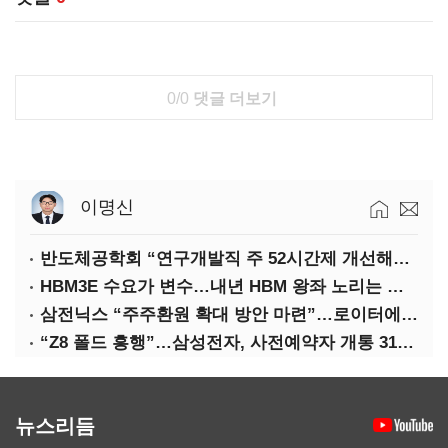
0/0
댓글 더보기
이명신
반도체공학회 “연구개발직 주 52시간제 개선해야”
HBM3E 수요가 변수…내년 HBM 왕좌 노리는 삼성
삼전닉스 “주주환원 확대 방안 마련”…로이터에 성명 보내
“Z8 폴드 흥행”…삼성전자, 사전예약자 개통 31일까지 연장
뉴스리듬