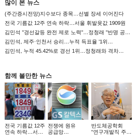
많이 본 뉴스
(주간증시전망)지수보다 종목…선별 장세 이어진다
전국 기름값 12주 연속 하락…서울 휘발윳값 1909원
김민석 "경선갈등 완전 제로 노력"…정청래 "반명 공세
사과부터"
김민석, 제주·인천서 승리…누적 득표율 '1위
탈환'(종합)
김민석, 누적 45.42%로 경선 1위…정청래와 격차
0.86%p(2보)
함께 볼만한 뉴스
전국 기름값 12주
전쟁에 원유
반도체공학회
연속 하락…서울
공급망
“연구개발직 주
휘발윳값 1909원
흔들리자…K-
52시간제