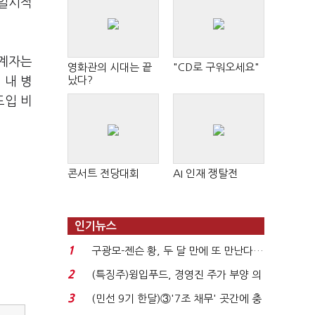
 일시적
관계자는
영화관의 시대는 끝
"CD로 구워오세요"
났다?
 내 병
도입 비
콘서트 전당대회
AI 인재 쟁탈전
인기뉴스
1
구광모-젠슨 황, 두 달 만에 또 만난다…
로봇·AI 등 논...
2
(특징주)윙입푸드, 경영진 주가 부양 의
지에 상한가...
3
(민선 9기 한달)③'7조 채무' 곳간에 충