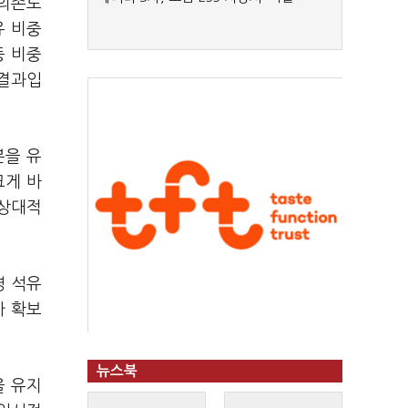
 의존도
유 비중
등 비중
 결과입
분을 유
크게 바
 상대적
영 석유
가 확보
뉴스북
을 유지