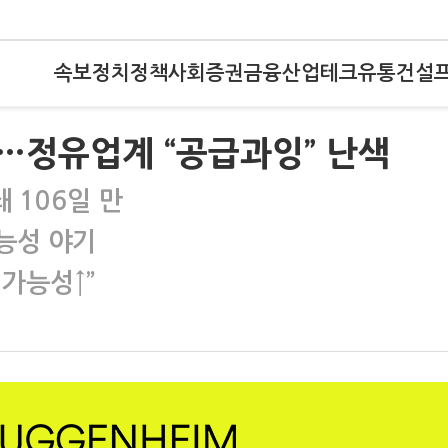
속보
정치
정책
사회
증권
금융
산업
테크
유통
건설
…정유업계 “공급과잉” 난색
 106일 만
가능성 야기
 가능성↑”