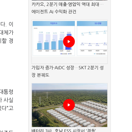
카카오, 2분기 매출·영업익 역대 최대…
에이전트 AI 수익화 관건
다. 이
 대체가
지할 경
가입자 증가·AIDC 성장…SKT 2분기 성
장 본궤도
 대통령
가 사실
있다”고
배터리 3사, 호남 ESS 시장서 ‘격돌’