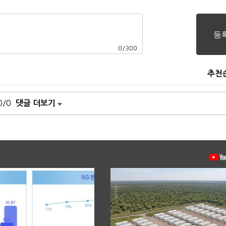
0
/
300
추천
0/0
댓글 더보기