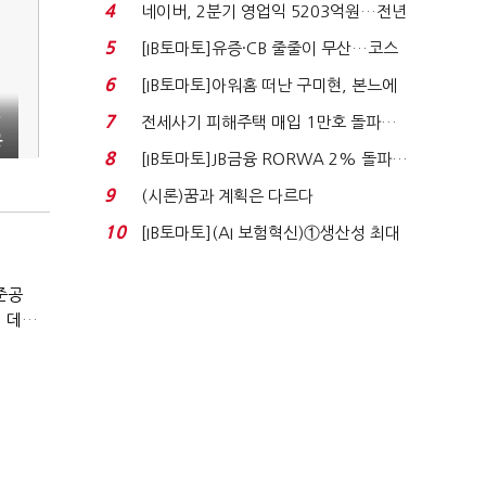
격…추미애, 20년...
4
네이버, 2분기 영업익 5203억원…전년
비 0.2% 감소...
5
[IB토마토]유증·CB 줄줄이 무산…코스
닥 벌점 급증에 ...
6
[IB토마토]아워홈 떠난 구미현, 본느에
340억 베팅…가...
7
전세사기 피해주택 매입 1만호 돌파…
공
누적 피해자 4만2...
8
[IB토마토]JB금융 RORWA 2% 돌파…
실적 견인은 은행 ...
9
(시론)꿈과 계획은 다르다
10
[IB토마토](AI 보험혁신)①생산성 최대
80% 개선…현실...
준공
(창립 20주년 포럼)김윤정 창업진흥원 본부장 “유니콘 넘어 데카콘으로”