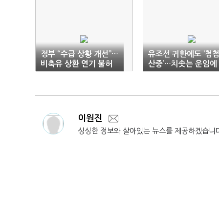
정부 “수급 상황 개선”…
유조선 귀환에도 ‘첩
비축유 상환 연기 불허
산중’…치솟는 운임에
에 정유업계 ‘반발’
계 ‘한숨’
이원진
싱싱한 정보와 살아있는 뉴스를 제공하겠습니