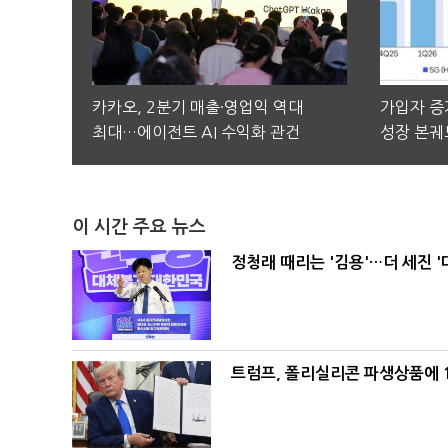
카카오, 2분기 매출·영업익 역대
가입자 증가
최대…에이전트 AI 수익화 관건
성장 본궤
이 시간 주요 뉴스
정청래 때리는 '김용'…더 세진 '
트럼프, 폴리실리콘 파생상품에 1