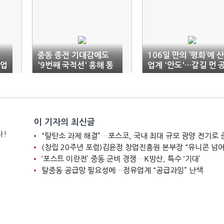
첩
중동 종전 기대감에도
106일 만의 ‘평화’에 산
 업
'9번째 국적선' 홍해 통
업계 '안도'…갈길 먼 
과
급망 복구
이 기자의 최신글
다!
“탈탄소 과제 해결”…포스코, 국내 최대 규모 광양 전기로 
‘포스트 이란전’ 중동 군비 경쟁…K방산, 특수 ‘기대’
탈중동 공급망 필요성에…정유업계 “공급과잉” 난색