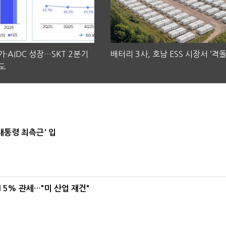
·AIDC 성장…SKT 2분기
배터리 3사, 호남 ESS 시장서 ‘격돌
도
대통령 최측근' 입
5% 관세…"미 산업 재건"