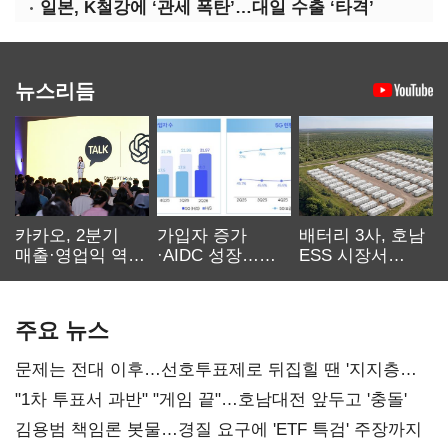
일본, K철강에 ‘관세 폭탄’…대일 수출 ‘타격’
뉴스리듬
카카오, 2분기
가입자 증가
배터리 3사, 호남
매출·영업익 역대
·AIDC 성장…
ESS 시장서
최대…에이전트
SKT 2분기 성장
‘격돌’
AI 수익화 관건
본궤도
주요 뉴스
문제는 전대 이후…선호투표제로 뒤집힐 땐 '지지층
불복'
"1차 투표서 과반" "게임 끝"…호남대전 앞두고 '충돌'
김용범 책임론 봇물…경질 요구에 'ETF 특검' 주장까지