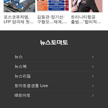
포스코퓨처엠,
김동관·정기선·
트리니티항공
LFP 양극재 첫
구형모…재계,
출범…“합리적
대규모 공급…
1980년대생
가격·기대 이상
ESS 시장 공략
전성시대
서비스로 승부”
뉴스
뉴스북
뉴스리듬
토마토증권통 Live
IB토마토