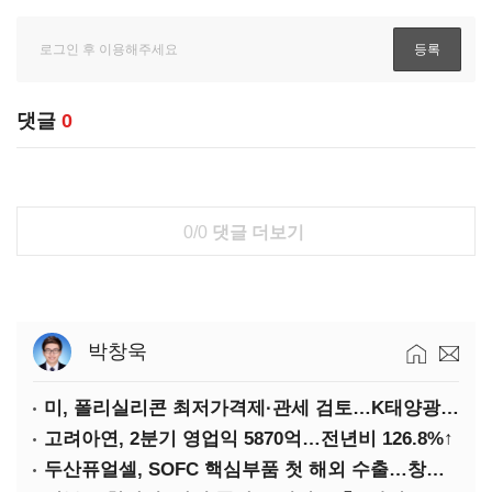
댓글
0
0/0
댓글 더보기
박창욱
미, 폴리실리콘 최저가격제·관세 검토…K태양광 입지 확대 기대
고려아연, 2분기 영업익 5870억…전년비 126.8%↑
두산퓨얼셀, SOFC 핵심부품 첫 해외 수출…창사 이래 최대 규모