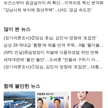
보건소부터 응급실까지 AI 확산…지역의료 혁신 본격화
"강남사옥 부지에 청년주택"…LH도 '공급 속도전'
많이 본 뉴스
(정기여론조사)②당심·호남, 김민석-정청래 '초접전'
삼성 Z8 역대급 ‘흥행’에 애플 반격 주목…9월 ‘폴더블
대전’
(SPC 민낯)④솜방망이 처벌에 식품위생법 위반 반복
세제개편에 ‘불안·불만’…오세훈 "전월세 구하기 더
힘들어질 것"
(정기여론조사)①당심, 김민석·정청래 '초접전'…대통령
지지도 '50% 아래로'(종합)
함께 볼만한 뉴스