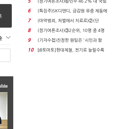
5
(정기여론조사)⑥민주 46.2% 대 국힘
31.0%…오차범위 밖 ...
6
(특징주)SK디앤디, 금감원 유증 제동에
장 초반 상한가...
7
(마약범죄, 처벌에서 치료로)②(단
독)"마약은 전염병…여성...
8
(정기여론조사)③2순위, 10명 중 4명
'송영길'…정청래 '한 ...
순
9
(기자수첩)진정한 원팀은 '시민과 함
께'일 때 완성...
10
[IB토마토]현대제철, 전기로 늘릴수록
전기료 부담…저...