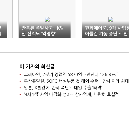
고
반복된 폭발사고…K방
한화에어로, 9개 사업
야
산 신뢰도 ‘악영향’
이틀간 가동 중단…“안
전 최우선”
이 기자의 최신글
고려아연, 2분기 영업익 5870억…전년비 126.8%↑
두산퓨얼셀, SOFC 핵심부품 첫 해외 수출…창사 이래 최대
일본, K철강에 ‘관세 폭탄’…대일 수출 ‘타격’
‘4사4색’ 사업 다각화 성과…상사업계, 나란히 호실적