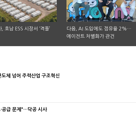
, 호남 ESS 시장서 ‘격돌’
다음, AI 도입에도 점유율 2%…
에이전트 차별화가 관건
…반도체 넘어 주력산업 구조혁신
·공급 문제"…닥공 시사