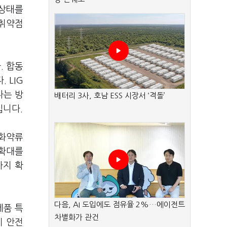
 상태를
 취약점
. 합동
 LIG
다는 방
배터리 3사, 호남 ESS 시장서 ‘격돌’
입니다.
 화약류
 확대를
까지 확
다음, AI 도입에도 점유율 2%…에이전트
제품 특
차별화가 관건
기 안전