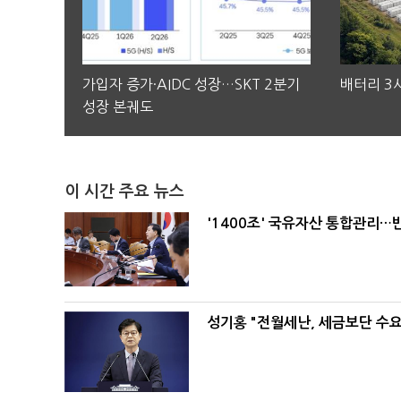
가입자 증가·AIDC 성장…SKT 2분기
배터리 3사
성장 본궤도
이 시간 주요 뉴스
'1400조' 국유자산 통합관리
성기홍 "전월세난, 세금보단 수요