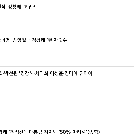
석-정청래 '초접전'
 4명 '송영길'…정청래 '한 자릿수'
·박선원 '양강'…서미화·이성윤·임미애 뒤이어
래 '초접전'…대통령 지지도 '50% 아래로'(종합)