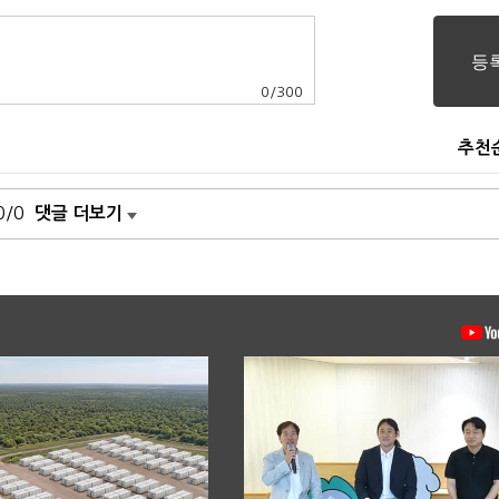
0
/
300
추천
0/0
댓글 더보기