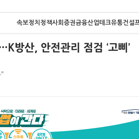
속보
정치
정책
사회
증권
금융
산업
테크
유통
건설
K방산, 안전관리 점검 ‘고삐’
”