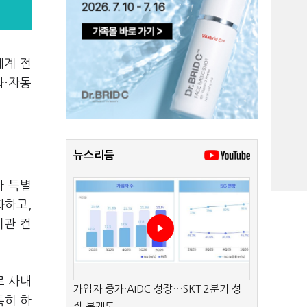
체계 전
화·자동
뉴스리듬
사 특별
화하고,
기관 컨
로 사내
가입자 증가·AIDC 성장…SKT 2분기 성
특히 하
장 본궤도