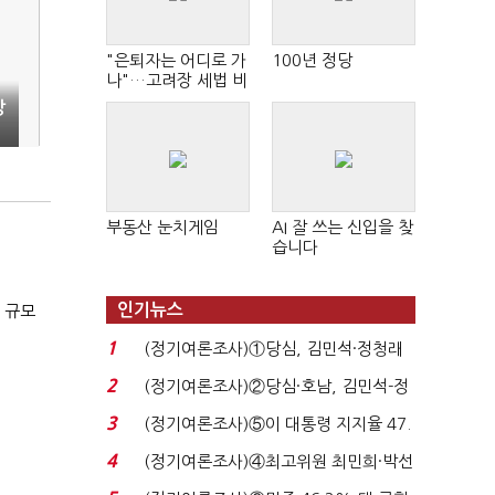
"은퇴자는 어디로 가
100년 정당
나"…고려장 세법 비
판 확산
장
부동산 눈치게임
AI 잘 쓰는 신입을 찾
습니다
인기뉴스
 규모
1
(정기여론조사)①당심, 김민석·정청래
'초접전'…대통령 ...
2
(정기여론조사)②당심·호남, 김민석-정
청래 '초접전'...
3
(정기여론조사)⑤이 대통령 지지율 47.
7%…일주일 만에 ...
4
(정기여론조사)④최고위원 최민희·박선
원 '양강'…서미...