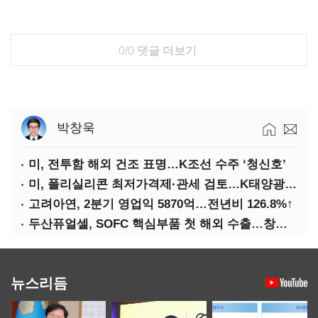
0/0
댓글 더보기
박창욱
미, 전투함 해외 건조 표명…K조선 수주 ‘청신호’
미, 폴리실리콘 최저가격제·관세 검토…K태양광 입지 확대 기대
고려아연, 2분기 영업익 5870억…전년비 126.8%↑
두산퓨얼셀, SOFC 핵심부품 첫 해외 수출…창사 이래 최대 규모
뉴스리듬