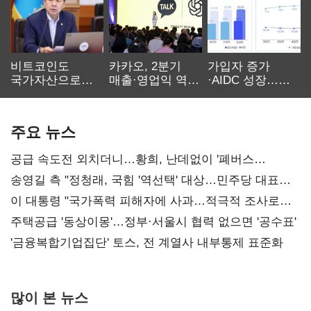
비트코인도
카카오, 2분기
가입자 증가
국가자산으로…'
매출·영업익 역대
·AIDC 성장…
보관·평가·처분'
최대…에이전트
SKT 2분기 성장
기준은 숙제
AI 수익화 관건
본궤도
주요 뉴스
공급 속도전 외치더니…황희, 난데없이 '폐버스
리모델링' 제안
송영길 측 "정청래, 국힘 '역선택' 대상…민주당 대표로
총선 지휘 못해"
이 대통령 "국가폭력 피해자에 사과…적극적 조사로
진실 밝혀야"
주택공급 '동상이몽'…정부·서울시 협력 없으면 '공수표'
'금융복합기업집단' 토스, 전 계열사 내부통제 표준화
많이 본 뉴스