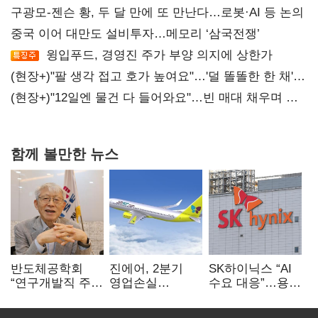
구광모-젠슨 황, 두 달 만에 또 만난다…로봇·AI 등 논의
중국 이어 대만도 설비투자…메모리 ‘삼국전쟁’
윙입푸드, 경영진 주가 부양 의지에 상한가
(현장+)"팔 생각 접고 호가 높여요"…'덜 똘똘한 한 채'
20억 키맞추기
(현장+)"12일엔 물건 다 들어와요"…빈 매대 채우며 문
연 홈플러스
함께 볼만한 뉴스
반도체공학회
진에어, 2분기
SK하이닉스 “AI
“연구개발직 주
영업손실
수요 대응”…용인
52시간제
731억…유가
·청주 팹에 54조
개선해야”
상승 여파
투자