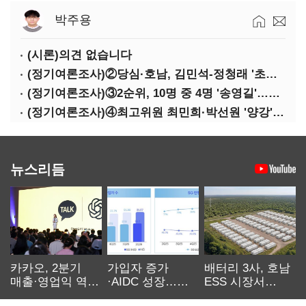
박주용
(시론)의견 없습니다
(정기여론조사)②당심·호남, 김민석-정청래 '초접전'
(정기여론조사)③2순위, 10명 중 4명 '송영길'…정청래 '한 자릿수'
(정기여론조사)④최고위원 최민희·박선원 '양강'…서미화·이성윤·임미애 뒤이어
뉴스리듬
카카오, 2분기
가입자 증가
배터리 3사, 호남
매출·영업익 역대
·AIDC 성장…
ESS 시장서
최대…에이전트
SKT 2분기 성장
‘격돌’