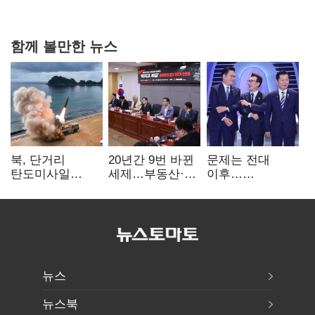
힘들어질 것"
함께 볼만한 뉴스
북, 단거리
20년간 9번 바뀐
문제는 전대
탄도미사일
세제…부동산·
이후…
발사…안보실
상속세만
선호투표제로
"즉각 중단 촉구"
건드렸다
뒤집힐 땐
'지지층 불복'
뉴스
뉴스북