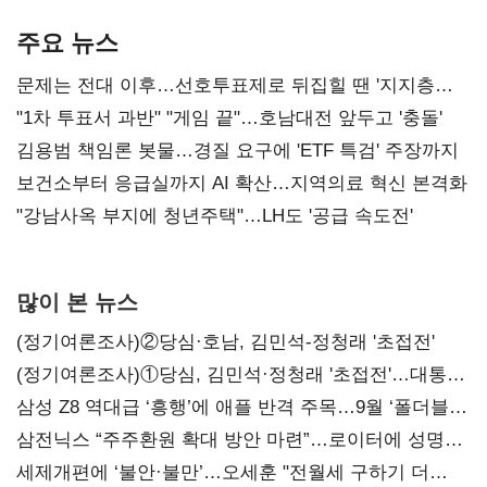
AI 수익화 관건
본궤도
주요 뉴스
문제는 전대 이후…선호투표제로 뒤집힐 땐 '지지층
불복'
"1차 투표서 과반" "게임 끝"…호남대전 앞두고 '충돌'
김용범 책임론 봇물…경질 요구에 'ETF 특검' 주장까지
보건소부터 응급실까지 AI 확산…지역의료 혁신 본격화
"강남사옥 부지에 청년주택"…LH도 '공급 속도전'
많이 본 뉴스
(정기여론조사)②당심·호남, 김민석-정청래 '초접전'
(정기여론조사)①당심, 김민석·정청래 '초접전'…대통령
지지도 '50% 아래로'(종합)
삼성 Z8 역대급 ‘흥행’에 애플 반격 주목…9월 ‘폴더블
대전’
삼전닉스 “주주환원 확대 방안 마련”…로이터에 성명
보내
세제개편에 ‘불안·불만’…오세훈 "전월세 구하기 더