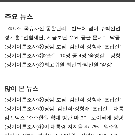
SKT 2분기 성장
‘격돌’
에이전트
본궤도
차별화가 관건
주요 뉴스
'1400조' 국유자산 통합관리…반도체 넘어 주력산업
구조혁신
성기홍 "전월세난, 세금보단 수요·공급 문제"…닥공
시사
(정기여론조사)②당심·호남, 김민석-정청래 '초접전'
(정기여론조사)③2순위, 10명 중 4명 '송영길'…정청래
'한 자릿수'
(정기여론조사)④최고위원 최민희·박선원 '양강'…
서미화·이성윤·임미애 뒤이어
많이 본 뉴스
(정기여론조사)②당심·호남, 김민석-정청래 '초접전'
(정기여론조사)①당심, 김민석·정청래 '초접전'…대통령
지지도 '50% 아래로'(종합)
삼전닉스 “주주환원 확대 방안 마련”…로이터에 성명
보내
(정기여론조사)⑤이 대통령 지지율 47.7%…일주일