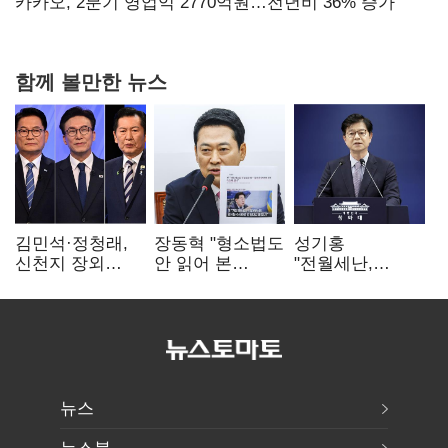
만에 다시 40%대
카카오, 2분기 영업익 2770억원…전년비 36% 증가
함께 볼만한 뉴스
김민석·정청래,
장동혁 "형소법도
성기홍
신천지 장외
안 읽어 본
"전월세난,
설전…송영길
대통령…빛의
세금보단 수요·
"호남 계몽 규탄"
속도로 무너질
공급 문제"…닥공
것"
시사
뉴스