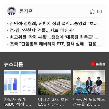
동지훈
김민석·정청래, 신천지 장외 설전…송영길 "호남 계몽 규탄"
정-김, '신천지' 격돌…서로 '배신자'
최고위원 '막차 싸움'…정점에 '대통령 최측근' 김용
조국 "단일종목 레버리지 ETF, 정책 실패…김용범 책임 물어야"
뉴스리듬
가입자 증가
배터리 3사, 호남
다음, AI 도입에도
·AIDC 성장…
ESS 시장서
점유율 2%…