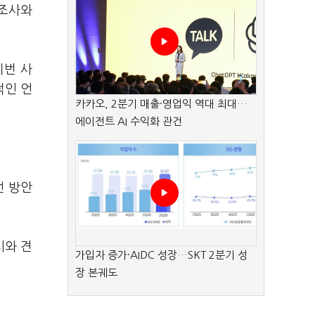
정조사와
이번 사
적인 언
카카오, 2분기 매출·영업익 역대 최대…
에이전트 AI 수익화 관건
선 방안
시와 견
가입자 증가·AIDC 성장…SKT 2분기 성
장 본궤도