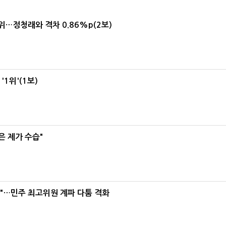
1위…정청래와 격차 0.86%p(2보)
1위'(1보)
은 제가 수습"
라"…민주 최고위원 계파 다툼 격화