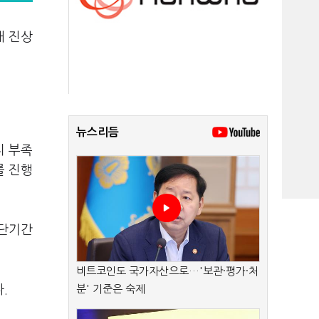
태 진상
뉴스리듬
지 부족
를 진행
최단기간
비트코인도 국가자산으로…'보관·평가·처
.
분' 기준은 숙제