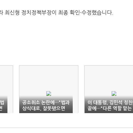
라 최신형 정치정책부장이 최종 확인·수정했습니다.
 법
공소취소 논란에…"법과
이 대통령, 김민석 칭찬
면
상식대로, 잘못됐으면
끝에…"다른 역할 맡는
것“
시정하는 것"
게 적절"