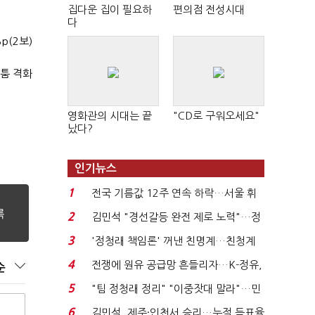
집다운 집이 필요하
편의점 전성시대
다
p(2보)
다툼 격화
영화관의 시대는 끝
"CD로 구워오세요"
났다?
인기뉴스
1
전국 기름값 12주 연속 하락…서울 휘
발윳값 1909원...
2
김민석 "경선갈등 완전 제로 노력"…정
청래 "반명 공세 사...
3
'정청래 책임론' 꺼낸 친명계…친청계
는 추가투표 때리기...
4
전쟁에 원유 공급망 흔들리자…K-정유,
순
에너지안보 핵심...
5
"팀 정청래 정리" "이중잣대 말라"…민
주 최고위원 계파 다...
6
김민석, 제주·인천서 승리…누적 득표율