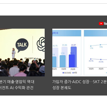
2분기 매출·영업익 역대
가입자 증가·AIDC 성장…SKT 2
전트 AI 수익화 관건
성장 본궤도