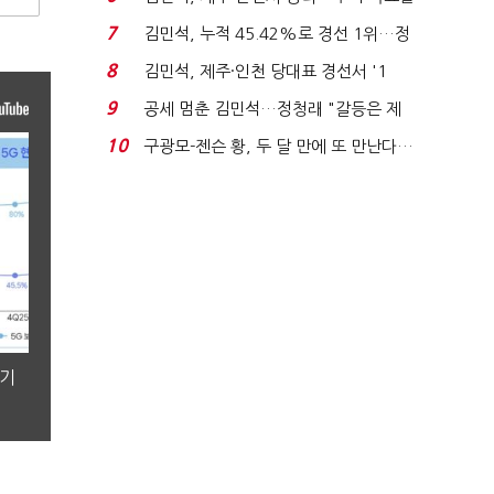
'1위 탈환'(종합)...
7
김민석, 누적 45.42%로 경선 1위…정
청래와 격차 0.86%p(...
8
김민석, 제주·인천 당대표 경선서 '1
위'(1보)...
9
공세 멈춘 김민석…정청래 "갈등은 제
가 수습"
10
구광모-젠슨 황, 두 달 만에 또 만난다…
로봇·AI 등 논...
분기