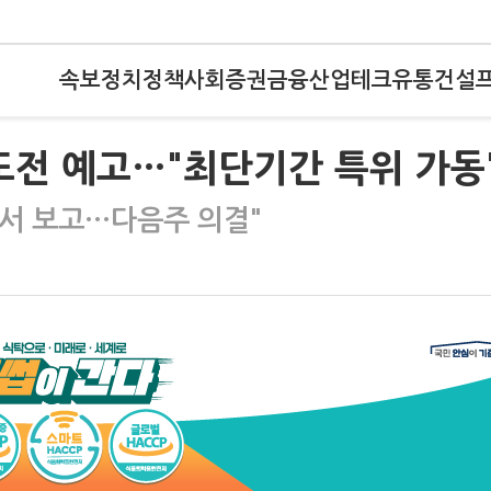
속보
정치
정책
사회
증권
금융
산업
테크
유통
건설
도전 예고…"최단기간 특위 가동
서 보고…다음주 의결"