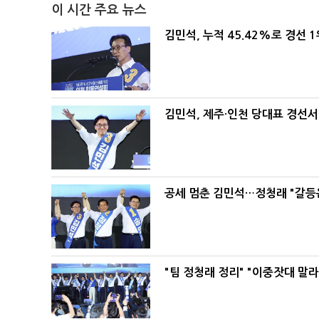
이 시간 주요 뉴스
김민석, 누적 45.42%로 경선 
김민석, 제주·인천 당대표 경선서 '
공세 멈춘 김민석…정청래 "갈등
"팀 정청래 정리" "이중잣대 말